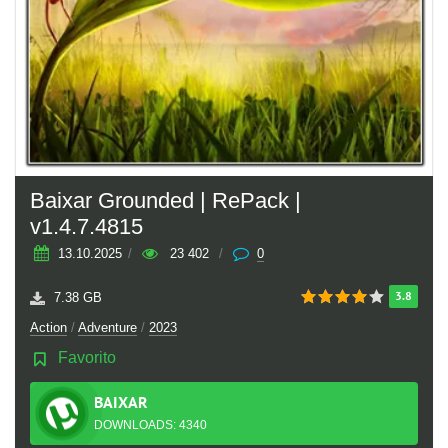
Baixar Grounded | RePack |
v1.4.7.4815
13.10.2025
/
23 402
/
0
3.8
7.38 GB
Action
/
Adventure
/
2023
Favorito
BAIXAR
TORRENT
DOWNLOADS: 4340