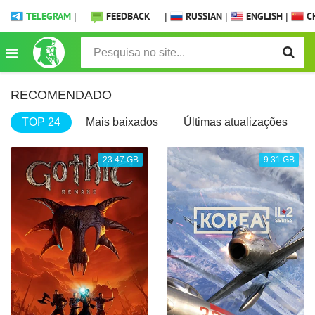
TELEGRAM
|
FEEDBACK
|
RUSSIAN
|
ENGLISH
|
CH
RECOMENDADO
TOP 24
Mais baixados
Últimas atualizações
23.47 GB
9.31 GB