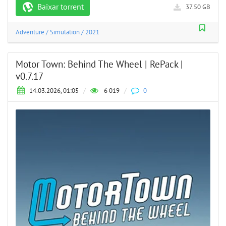
Baixar torrent
37.50 GB
Adventure
/
Simulation
/
2021
Motor Town: Behind The Wheel | RePack |
v0.7.17
14.03.2026, 01:05
/
6 019
/
0