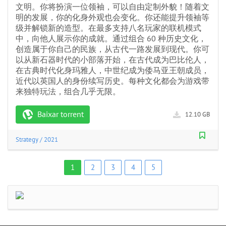
文明。你将扮演一位领袖，可以自由定制外貌！随着文
明的发展，你的化身外观也会变化。你还能提升领袖等
级并解锁新的造型。在最多支持八名玩家的联机模式
中，向他人展示你的成就。通过组合 60 种历史文化，
创造属于你自己的民族，从古代一路发展到现代。你可
以从新石器时代的小部落开始，在古代成为巴比伦人，
在古典时代化身玛雅人，中世纪成为倭马亚王朝成员，
近代以英国人的身份续写历史。每种文化都会为游戏带
来独特玩法，组合几乎无限。
Baixar torrent
12.10 GB
Strategy
/
2021
1
2
3
4
5