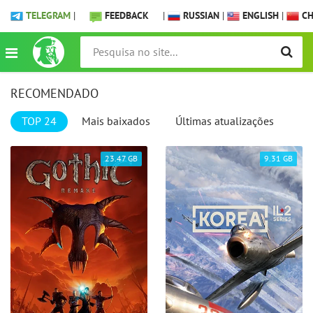
TELEGRAM
|
FEEDBACK
|
RUSSIAN
|
ENGLISH
|
CH
RECOMENDADO
TOP 24
Mais baixados
Últimas atualizações
23.47 GB
9.31 GB