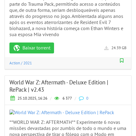
parte do Trauma Pack, permitindo acesso a conteúdos
que, de outra forma, seriam desbloqueáveis apenas
através do progresso no jogo. Ambientada alguns anos
após os eventos aterrorizantes de Resident Evil 7
biohazard, a nova história começa com Ethan Winters e
sua esposa Mia vivendo
Baixar torrent
24.39 GB
Action
/
2021
World War Z: Aftermath - Deluxe Edition |
RePack | v2.43
25.10.2025, 16:26
/
6 377
/
0
**WORLD WAR Z: AFTERMATH** Experimente 6 novas
missões devastadas por zumbis de todo o mundo e uma
nova perspectiva de tirar o fôlego com o Modo em