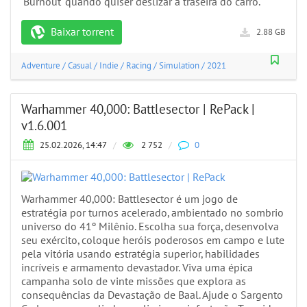
'Burnout' quando quiser deslizar a traseira do carro.
Baixar torrent
2.88 GB
Adventure
/
Casual
/
Indie
/
Racing
/
Simulation
/
2021
Warhammer 40,000: Battlesector | RePack |
v1.6.001
25.02.2026, 14:47
/
2 752
/
0
Warhammer 40,000: Battlesector é um jogo de
estratégia por turnos acelerado, ambientado no sombrio
universo do 41º Milênio. Escolha sua força, desenvolva
seu exército, coloque heróis poderosos em campo e lute
pela vitória usando estratégia superior, habilidades
incríveis e armamento devastador. Viva uma épica
campanha solo de vinte missões que explora as
consequências da Devastação de Baal. Ajude o Sargento