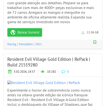
com grande atenção aos detalhes. Prepare-se para
trabalhar com mais de 4000+ peças exclusivas e mais
de 72 carros. Arregace as mangas e mergulhe no
ambiente de oficina altamente realista. Expanda sua
gama de serviços investindo em novos
Baixar torrent
11.06 GB
Racing
/
Simulation
/
2021
Resident Evil Village Gold Edition | RePack |
Build 21519280
3.02.2026, 18:57
/
10 282
/
0
Experimente o horror de sobrevivência como nunca
antes na oitava grande edição da icônica franquia
Resident Evil - Resident Evil Village. A Gold Edition
inclui: o desbloqueio do Village of Shadows, que faz