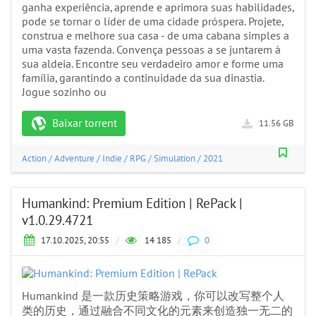
ganha experiência, aprende e aprimora suas habilidades,
pode se tornar o líder de uma cidade próspera. Projete,
construa e melhore sua casa - de uma cabana simples a
uma vasta fazenda. Convença pessoas a se juntarem à
sua aldeia. Encontre seu verdadeiro amor e forme uma
família, garantindo a continuidade da sua dinastia.
Jogue sozinho ou
Baixar torrent
11.56 GB
Action
/
Adventure
/
Indie
/
RPG
/
Simulation
/
2021
Humankind: Premium Edition | RePack |
v1.0.29.4721
17.10.2025, 20:55
/
14 185
/
0
Humankind 是一款历史策略游戏，你可以改写整个人
类的历史，通过融合不同文化的元素来创造独一无二的