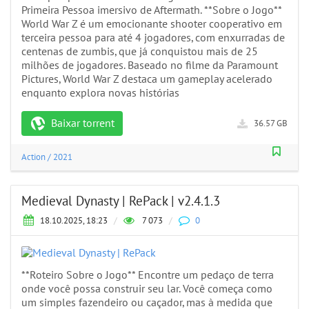
Primeira Pessoa imersivo de Aftermath. **Sobre o Jogo**
World War Z é um emocionante shooter cooperativo em
terceira pessoa para até 4 jogadores, com enxurradas de
centenas de zumbis, que já conquistou mais de 25
milhões de jogadores. Baseado no filme da Paramount
Pictures, World War Z destaca um gameplay acelerado
enquanto explora novas histórias
Baixar torrent
36.57 GB
Action
/
2021
Medieval Dynasty | RePack | v2.4.1.3
18.10.2025, 18:23
/
7 073
/
0
**Roteiro Sobre o Jogo** Encontre um pedaço de terra
onde você possa construir seu lar. Você começa como
um simples fazendeiro ou caçador, mas à medida que