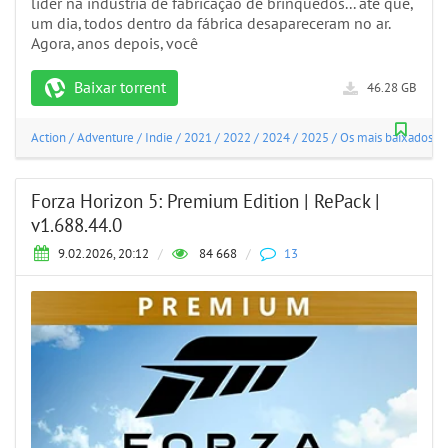
líder na indústria de fabricação de brinquedos... até que,
um dia, todos dentro da fábrica desapareceram no ar.
Agora, anos depois, você
Baixar torrent
46.28 GB
Action
/
Adventure
/
Indie
/
2021
/
2022
/
2024
/
2025
/
Os mais baixados
Forza Horizon 5: Premium Edition | RePack |
v1.688.44.0
9.02.2026, 20:12
/
84 668
/
13