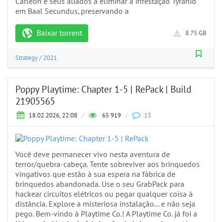
Carleon e seus aliados a eliminar a infestação Tyranid
em Baal Secundus, preservando a
Baixar torrent
8.75 GB
Strategy
/
2021
Poppy Playtime: Chapter 1-5 | RePack | Build
21905565
18.02.2026, 22:08
/
65 919
/
13
Você deve permanecer vivo nesta aventura de
terror/quebra-cabeça. Tente sobreviver aos brinquedos
vingativos que estão à sua espera na fábrica de
brinquedos abandonada. Use o seu GrabPack para
hackear circuitos elétricos ou pegar qualquer coisa à
distância. Explore a misteriosa instalação... e não seja
pego. Bem-vindo à Playtime Co.! A Playtime Co. já foi a