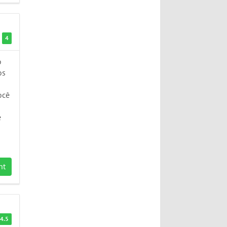
4
o
os
ocê
e
nt
4.5