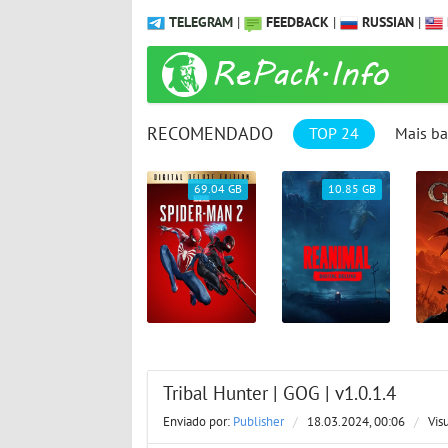
TELEGRAM
|
FEEDBACK
|
RUSSIAN
|
RECOMENDADO
TOP 24
Mais ba
69.04 GB
10.85 GB
23.47 GB
Tribal Hunter | GOG | v1.0.1.4
Enviado por:
Publisher
/
18.03.2024, 00:06
/
Vis