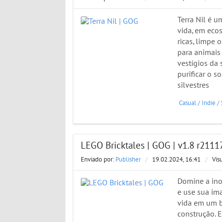
Terra Nil é 
vida, em eco
ricas, limpe 
para animais
vestígios da 
purificar o so
silvestres
Casual
/
Indie
/
LEGO Bricktales | GOG | v1.8 r2111
Enviado por:
Publisher
/
19.02.2024, 16:41
/
Vis
Domine a ino
e use sua im
vida em um b
construção. 