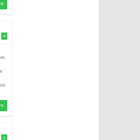
nt
4
sem
m
cos
nt
5