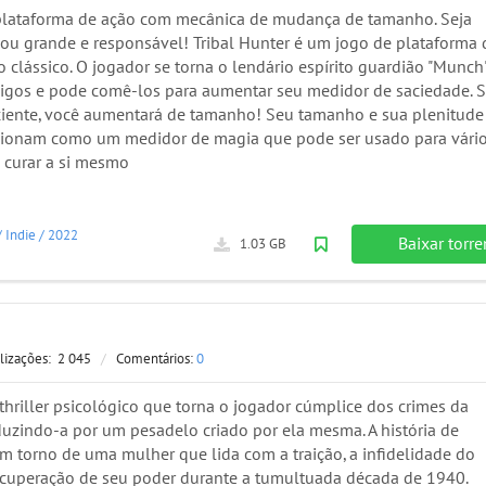
lataforma de ação com mecânica de mudança de tamanho. Seja
l ou grande e responsável! Tribal Hunter é um jogo de plataforma 
o clássico. O jogador se torna o lendário espírito guardião "Munch"
migos e pode comê-los para aumentar seu medidor de saciedade. 
ciente, você aumentará de tamanho! Seu tamanho e sua plenitude
ionam como um medidor de magia que pode ser usado para vári
o curar a si mesmo
/
Indie
/
2022
Baixar torre
1.03 GB
lizações:
2 045
/
Comentários:
0
thriller psicológico que torna o jogador cúmplice dos crimes da
duzindo-a por um pesadelo criado por ela mesma. A história de
em torno de uma mulher que lida com a traição, a infidelidade do
ecuperação de seu poder durante a tumultuada década de 1940.