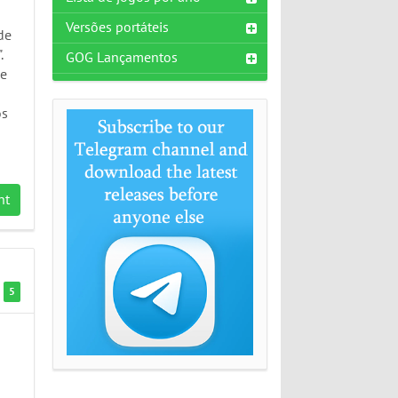
Versões portáteis
de
.
GOG Lançamentos
Se
os
nt
5