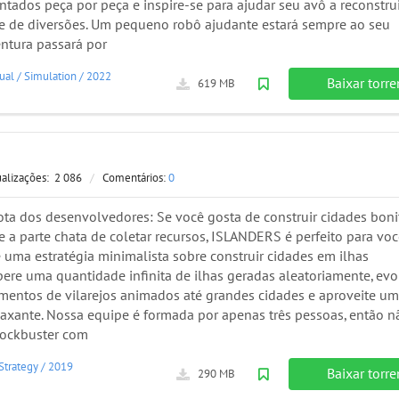
tados peça por peça e inspire-se para ajudar seu avô a reconstrui
e de diversões. Um pequeno robô ajudante estará sempre ao seu
entura passará por
ual
/
Simulation
/
2022
Baixar torre
619 MB
ualizações:
2 086
/
Comentários:
0
ta dos desenvolvedores: Se você gosta de construir cidades bonit
 a parte chata de coletar recursos, ISLANDERS é perfeito para voc
uma estratégia minimalista sobre construir cidades em ilhas
pere uma quantidade infinita de ilhas geradas aleatoriamente, ev
mentos de vilarejos animados até grandes cidades e aproveite u
laxante. Nossa equipe é formada por apenas três pessoas, então n
lockbuster com
Strategy
/
2019
Baixar torre
290 MB