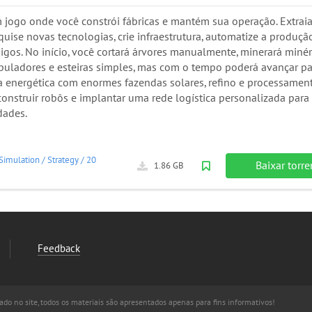
m jogo onde você constrói fábricas e mantém sua operação. Extrai
quise novas tecnologias, crie infraestrutura, automatize a produçã
igos. No início, você cortará árvores manualmente, minerará minér
ipuladores e esteiras simples, mas com o tempo poderá avançar pa
a energética com enormes fazendas solares, refino e processamen
construir robôs e implantar uma rede logística personalizada para
dades.
Simulation
/
Strategy
/
2020
Baixar torre
1.86 GB
Feedback
do no site, todos os materiais são apresentados apenas para fins informativos!