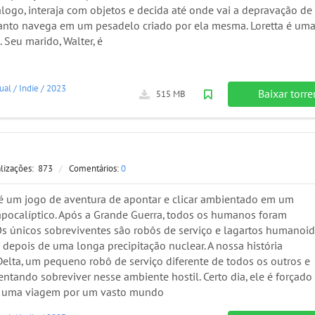
álogo, interaja com objetos e decida até onde vai a depravação de
anto navega em um pesadelo criado por ela mesma. Loretta é um
 Seu marido, Walter, é
ual
/
Indie
/
2023
Baixar torre
515 MB
alizações:
873
/
Comentários:
0
a é um jogo de aventura de apontar e clicar ambientado em um
ocalíptico. Após a Grande Guerra, todos os humanos foram
Os únicos sobreviventes são robôs de serviço e lagartos humanoi
 depois de uma longa precipitação nuclear. A nossa história
lta, um pequeno robô de serviço diferente de todos os outros e
entando sobreviver nesse ambiente hostil. Certo dia, ele é forçado
 uma viagem por um vasto mundo