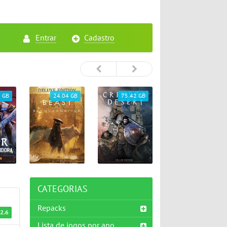
Entrar
Cadastro
4 GB
75.42 GB
5.45 GB
26.72 GB
CATEGORIAS
Repacks
2.6
Lista de jogos por ano