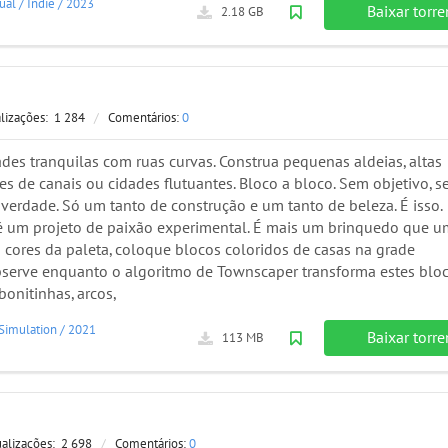
ual
/
Indie
/
2023
Baixar torre
2.18 GB
alizações:
1 284
/
Comentários:
0
des tranquilas com ruas curvas. Construa pequenas aldeias, altas
des de canais ou cidades flutuantes. Bloco a bloco. Sem objetivo, 
verdade. Só um tanto de construção e um tanto de beleza. É isso.
 um projeto de paixão experimental. É mais um brinquedo que u
 cores da paleta, coloque blocos coloridos de casas na grade
observe enquanto o algoritmo de Townscaper transforma estes blo
onitinhas, arcos,
Simulation
/
2021
Baixar torre
113 MB
ualizações:
2 698
/
Comentários:
0