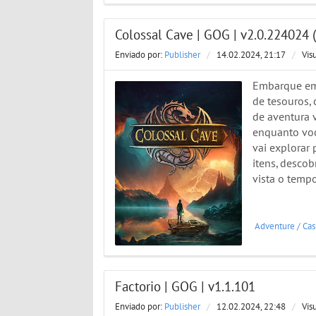
Colossal Cave | GOG | v2.0.224024 
Enviado por:
Publisher
/
14.02.2024, 21:17
/
Vis
Embarque em
de tesouros, 
de aventura 
enquanto voc
vai explorar 
itens, descob
vista o temp
Adventure
/
Cas
Factorio | GOG | v1.1.101
Enviado por:
Publisher
/
12.02.2024, 22:48
/
Vis