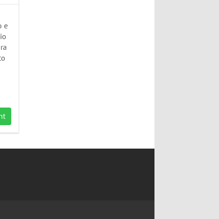
a
o e
io
ra
to
nt