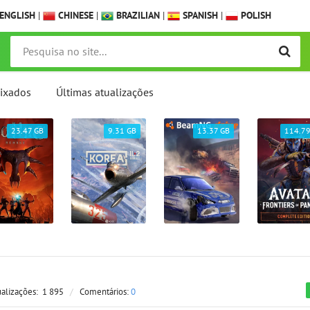
ENGLISH
|
CHINESE
|
BRAZILIAN
|
SPANISH
|
POLISH
ixados
Últimas atualizações
9.31 GB
13.37 GB
114.79 GB
24.0
ualizações:
1 895
/
Comentários:
0