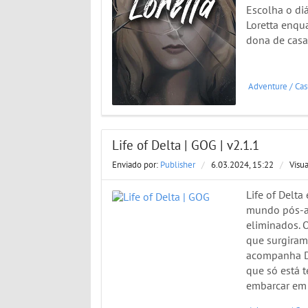
Escolha o di
Loretta enqu
dona de casa.
Adventure
/
Cas
Life of Delta | GOG | v2.1.1
Enviado por:
Publisher
/
6.03.2024, 15:22
/
Visu
Life of Delt
mundo pós-ap
eliminados. 
que surgiram
acompanha De
que só está t
embarcar em