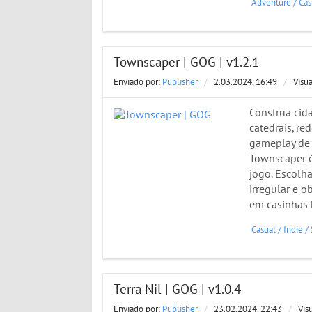
Adventure
/
Cas
Townscaper | GOG | v1.2.1
Enviado por:
Publisher
/
2.03.2024, 16:49
/
Visu
Construa cida
catedrais, re
gameplay de 
Townscaper é
jogo. Escolha
irregular e 
em casinhas b
Casual
/
Indie
/
Terra Nil | GOG | v1.0.4
Enviado por:
Publisher
/
23.02.2024, 22:43
/
Vis