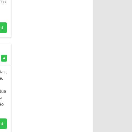
r o
nt
4
as,
ê.
olua
ma
ão
nt