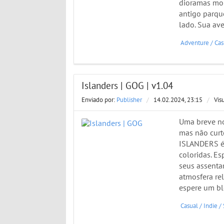
dioramas mon
antigo parqu
lado. Sua av
Adventure
/
Cas
Islanders | GOG | v1.04
Enviado por:
Publisher
/
14.02.2024, 23:15
/
Vis
Uma breve no
mas não curte
ISLANDERS é 
coloridas. Es
seus assenta
atmosfera re
espere um b
Casual
/
Indie
/