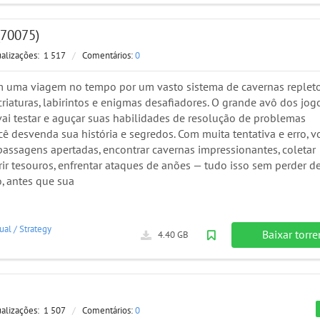
(70075)
ualizações:
1 517
/
Comentários:
0
 uma viagem no tempo por um vasto sistema de cavernas replet
criaturas, labirintos e enigmas desafiadores. O grande avô dos jog
vai testar e aguçar suas habilidades de resolução de problemas
ê desvenda sua história e segredos. Com muita tentativa e erro, v
passagens apertadas, encontrar cavernas impressionantes, coletar
rir tesouros, enfrentar ataques de anões — tudo isso sem perder d
o, antes que sua
ual
/
Strategy
Baixar torre
4.40 GB
ualizações:
1 507
/
Comentários:
0