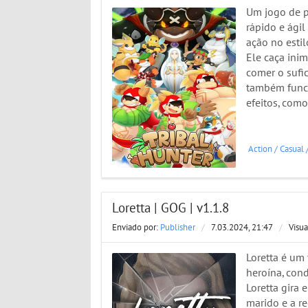
Um jogo de p
rápido e ági
ação no estil
Ele caça ini
comer o sufi
também func
efeitos, com
Action
/
Casual
Loretta | GOG | v1.1.8
Enviado por:
Publisher
/
7.03.2024, 21:47
/
Visua
Loretta é um 
heroína, con
Loretta gira 
marido e a r