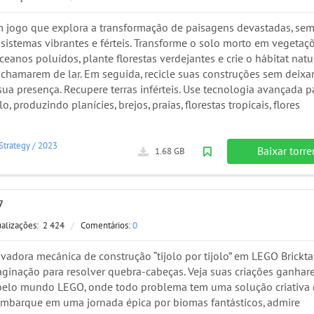
um jogo que explora a transformação de paisagens devastadas, se
ssistemas vibrantes e férteis. Transforme o solo morto em vegetaç
oceanos poluídos, plante florestas verdejantes e crie o hábitat natu
 chamarem de lar. Em seguida, recicle suas construções sem deixa
sua presença. Recupere terras inférteis. Use tecnologia avançada p
lo, produzindo planícies, brejos, praias, florestas tropicais, flores
Strategy
/
2023
Baixar torre
1.68 GB
7
ualizações:
2 424
/
Comentários:
0
vadora mecânica de construção “tijolo por tijolo” em LEGO Brickta
aginação para resolver quebra-cabeças. Veja suas criações ganha
elo mundo LEGO, onde todo problema tem uma solução criativa
Embarque em uma jornada épica por biomas fantásticos, admire