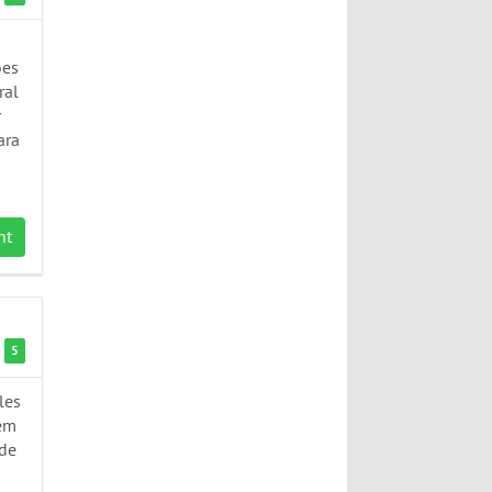
m
ões
ral
r
ara
nt
5
les
rem
 de