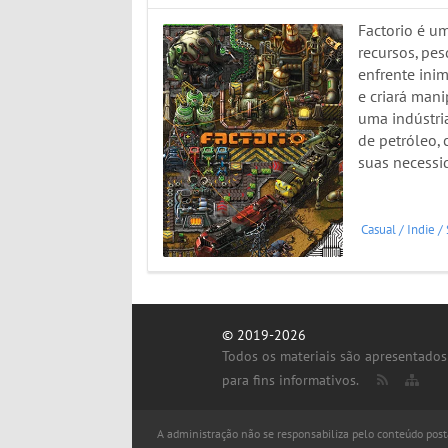
Factorio é u
recursos, pes
enfrente inim
e criará man
uma indústri
de petróleo, 
suas necessi
Casual
/
Indie
/
© 2019-2026
Todos os materiais são apresentados
para fins informativos.
A administração não se responsabiliza pelo conteúdo posta