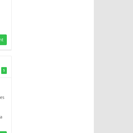
a
nt
5
des
 a