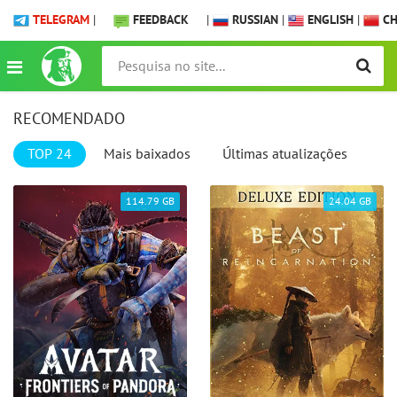
TELEGRAM
|
FEEDBACK
|
RUSSIAN
|
ENGLISH
|
CH
RECOMENDADO
TOP 24
Mais baixados
Últimas atualizações
14.79 GB
24.04 GB
7