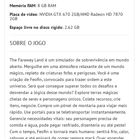
Memória RAM
: 8 GB RAM
Placa de vídeo
: NVIDIA GTX 670 2GB/AMD Radeon HD 7870
2GB
Espaço livre no disco rígido
: 2.62 GB
SOBRE O JOGO
The Faraway Land é um simulador de sobrevivência em mundo
aberto. Mergulhe em uma atmosfera relaxante de um mundo
mágico, repleto de criaturas fofas e perigosas. Você é uma
criação de Feofin, convocado para trazer ordem a este
universo. Será que consegue superar todos os desafios e
desvendar a lógica desse mundo? Explore terras mágicas
cheias de seres e personagens únicos. Colete recursos, crie
itens, negocie. Compre um pônei de montaria para viajar mais
rápido. Use portais para se teletransportar instantaneamente.
Gerencie necessidades vitais: seu personagem precisa de
comida e água, pode pegar resfriado, disenteria ou até peste!
Com o tempo, Feofin o tornará mais humano: sentirá frio, calor,
sabores e até enjoará de comer sempre maçã. Quer aprender