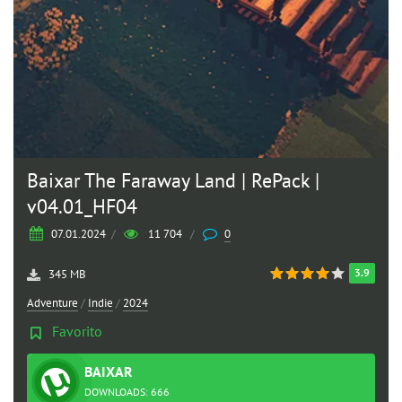
Baixar The Faraway Land | RePack |
v04.01_HF04
07.01.2024
/
11 704
/
0
3.9
345 MB
Adventure
/
Indie
/
2024
Favorito
BAIXAR
TORRENT
DOWNLOADS: 666