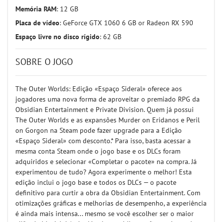
Memória RAM
: 12 GB
Placa de vídeo
: GeForce GTX 1060 6 GB or Radeon RX 590
Espaço livre no disco rígido
: 62 GB
SOBRE O JOGO
The Outer Worlds: Edição «Espaço Sideral» oferece aos
jogadores uma nova forma de aproveitar o premiado RPG da
Obsidian Entertainment e Private Division. Quem já possui
The Outer Worlds e as expansões Murder on Eridanos e Peril
on Gorgon na Steam pode fazer upgrade para a Edição
«Espaço Sideral» com desconto.* Para isso, basta acessar a
mesma conta Steam onde o jogo base e os DLCs foram
adquiridos e selecionar «Completar o pacote» na compra. Já
experimentou de tudo? Agora experimente o melhor! Esta
edição inclui o jogo base e todos os DLCs — o pacote
definitivo para curtir a obra da Obsidian Entertainment. Com
otimizações gráficas e melhorias de desempenho, a experiência
é ainda mais intensa... mesmo se você escolher ser o maior