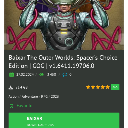
Baixar The Outer Worlds: Spacer's Choice
Edition | GOG | v1.6411.19706.0
27.02.2024
/
3 458
/
0
4.5
53.4 GB
Action
/
Adventure
/
RPG
/
2023
Favorito
BAIXAR
TORRENT
DOWNLOADS: 745