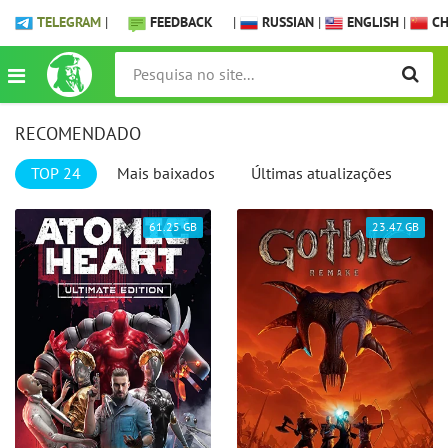
TELEGRAM
|
FEEDBACK
|
RUSSIAN
|
ENGLISH
|
CH
RECOMENDADO
TOP 24
Mais baixados
Últimas atualizações
61.25 GB
23.47 GB