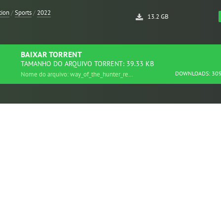
tion
/
Sports
/
2022
13.2 GB
BAIXAR
TORRENT
TAMANHO DO ARQUIVO TORRENT: 39.33 KB
DOWNLOADS: 30
Nome do arquivo: way_of_the_hunter_repack.torrent