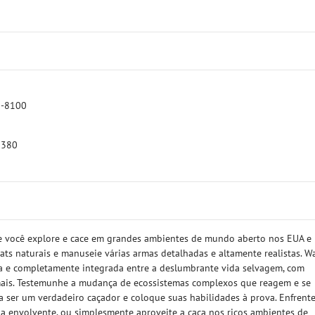
3-8100
 380
ue você explore e cace em grandes ambientes de mundo aberto nos EUA e
ats naturais e manuseie várias armas detalhadas e altamente realistas. W
va e completamente integrada entre a deslumbrante vida selvagem, com
ais. Testemunhe a mudança de ecossistemas complexos que reagem e se
a ser um verdadeiro caçador e coloque suas habilidades à prova. Enfrent
ria envolvente, ou simplesmente aproveite a caça nos ricos ambientes de