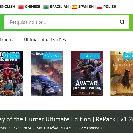
ENGLISH
|
CHINESE
|
BRAZILIAN
|
SPANISH
|
POLISH
ixados
Últimas atualizações
61.25 GB
13.37 GB
114.79 GB
24.0
y of the Hunter Ultimate Edition | RePack | v1.2
min
/
23.11.2024
/
Visualizações:
12 479
/
Comentários:
0