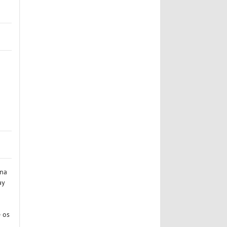
 na
ay
e os