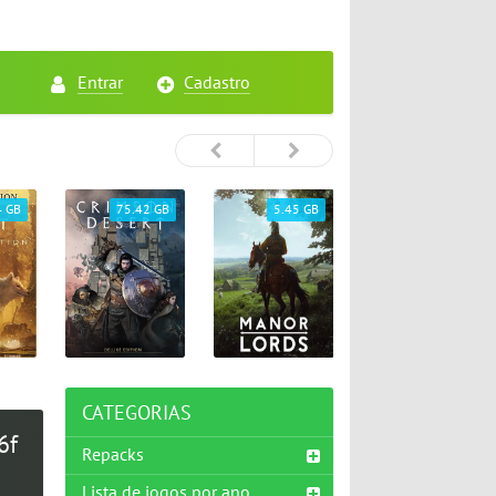
Entrar
Cadastro
4 GB
75.42 GB
5.45 GB
26.72 GB
CATEGORIAS
6f
Repacks
Lista de jogos por ano