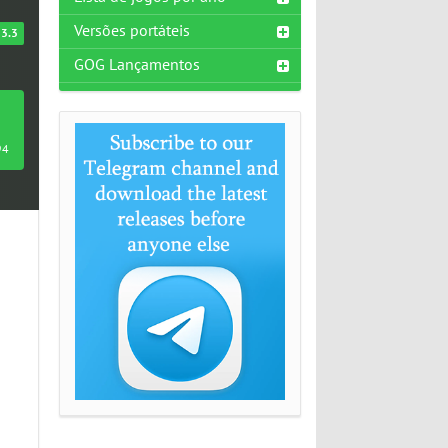
Versões portáteis
3.3
GOG Lançamentos
94