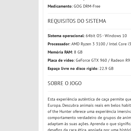
Medicamento
: GOG DRM-Free
REQUISITOS DO SISTEMA
Sistema operacional
: 64bit OS - Windows 10
Processador
: AMD Ryzen 3 3100 / Intel Core i
Memória RAM
: 8 GB
Placa de vídeo
: GeForce GTX 960 / Radeon R9
Espaço livre no disco rígido
: 22.9 GB
SOBRE O JOGO
Esta experiência autêntica de caça permite q
Europa. Descubra animais reais em belos habit
of the Hunter oferece uma experiência imersi
comportamento verdadeiro de grupos de anim
adaptam às suas ações. Aprenda o que signific
desafios da caça ética, apoiada por uma histó