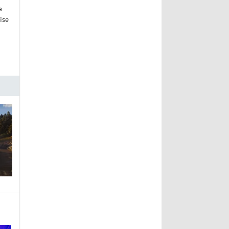
a
ise