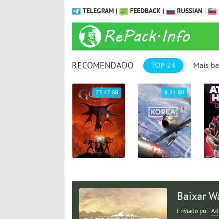
TELEGRAM
|
FEEDBACK
|
RUSSIAN
|
RECOMENDADO
TOP 24
Mais ba
1.04 GB
23.47 GB
9.31 GB
Baixar Wa
Enviado por:
Ad