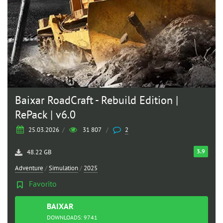
Baixar RoadCraft - Rebuild Edition |
RePack | v6.0
25.03.2026
/
31 807
/
2
3.9
48.22 GB
Adventure
/
Simulation
/
2025
Favorito
BAIXAR
TORRENT
DOWNLOADS: 9741