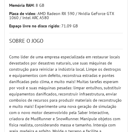
Memória RAM
: 8 GB
Placa de vídeo
: AMD Radeon RX 590 / Nvidia GeForce GTX
1060 / Intel ARC A580
Espaço livre no disco rígido
: 71.09 GB
SOBRE O JOGO
Como líder de uma empresa especializada em restaurar locais
devastados por desastres naturais, use suas máquinas de
construção para reiniciar a indústria local. Limpe os destroços
e equipamentos com defeito, reconstrua estradas e pontes
danificadas pelo clima, e muito mais! Muitas tarefas esperam
por você e suas máquinas pesadas: limpar entulhos, substituir
equipamentos danificados, reconstruir infraestrutura, enviar
comboios de recursos para produzir materiais de reconstrução
e muito mais! Experimente uma nova geração de simulação
com o novo motor desenvolvido pela Saber Interactive,
criadora de MudRunner e SnowRunner. Manipule objetos com
física realista, considerando massa e tamanho. Interaja com
areia, madeira e asfalto. Molde o terreno e facilite a