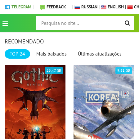
TELEGRAM
|
FEEDBACK
|
RUSSIAN
|
ENGLISH
|
CH
RECOMENDADO
TOP 24
Mais baixados
Últimas atualizações
23.47 GB
9.31 GB