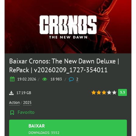
Baixar Cronos: The New Dawn Deluxe |
RePack | v20260209_1727-354011
19.02.2026
/
18 983
/
2
3.3
17.19 GB
Action
/
2025
Favorito
BAIXAR
TORRENT
DOWNLOADS: 3552