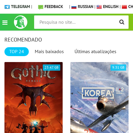
TELEGRAM
|
FEEDBACK
|
RUSSIAN
|
ENGLISH
|
CH
RECOMENDADO
TOP 24
Mais baixados
Últimas atualizações
23.47 GB
9.31 GB