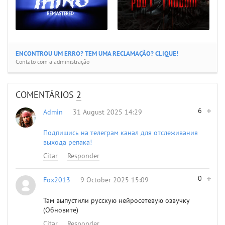
ENCONTROU UM ERRO? TEM UMA RECLAMAÇÃO? CLIQUE!
Contato com a administração
COMENTÁRIOS
2
6
Admin
31 August 2025 14:29
Подпишись на телеграм канал для отслеживания
выхода репака!
Citar
Responder
0
Fox2013
9 October 2025 15:09
Там выпустили русскую нейросетевую озвучку
(Обновите)
Citar
Responder