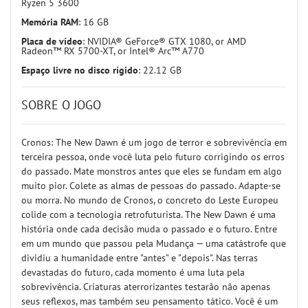
Ryzen 5 3600
Memória RAM
: 16 GB
Placa de vídeo
: NVIDIA® GeForce® GTX 1080, or AMD
Radeon™ RX 5700-XT, or Intel® Arc™ A770
Espaço livre no disco rígido
: 22.12 GB
SOBRE O JOGO
Cronos: The New Dawn é um jogo de terror e sobrevivência em
terceira pessoa, onde você luta pelo futuro corrigindo os erros
do passado. Mate monstros antes que eles se fundam em algo
muito pior. Colete as almas de pessoas do passado. Adapte-se
ou morra. No mundo de Cronos, o concreto do Leste Europeu
colide com a tecnologia retrofuturista. The New Dawn é uma
história onde cada decisão muda o passado e o futuro. Entre
em um mundo que passou pela Mudança — uma catástrofe que
dividiu a humanidade entre "antes" e "depois". Nas terras
devastadas do futuro, cada momento é uma luta pela
sobrevivência. Criaturas aterrorizantes testarão não apenas
seus reflexos, mas também seu pensamento tático. Você é um