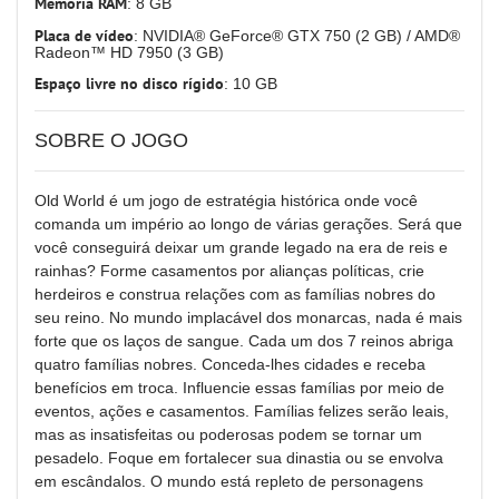
Memória RAM
: 8 GB
Placa de vídeo
: NVIDIA® GeForce® GTX 750 (2 GB) / AMD®
Radeon™ HD 7950 (3 GB)
Espaço livre no disco rígido
: 10 GB
SOBRE O JOGO
Old World é um jogo de estratégia histórica onde você
comanda um império ao longo de várias gerações. Será que
você conseguirá deixar um grande legado na era de reis e
rainhas? Forme casamentos por alianças políticas, crie
herdeiros e construa relações com as famílias nobres do
seu reino. No mundo implacável dos monarcas, nada é mais
forte que os laços de sangue. Cada um dos 7 reinos abriga
quatro famílias nobres. Conceda-lhes cidades e receba
benefícios em troca. Influencie essas famílias por meio de
eventos, ações e casamentos. Famílias felizes serão leais,
mas as insatisfeitas ou poderosas podem se tornar um
pesadelo. Foque em fortalecer sua dinastia ou se envolva
em escândalos. O mundo está repleto de personagens