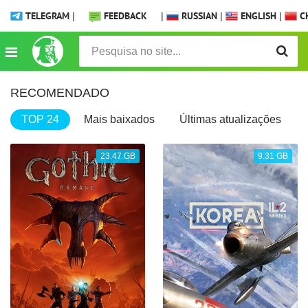
TELEGRAM
|
FEEDBACK
|
RUSSIAN
|
ENGLISH
|
CH
RECOMENDADO
TOP 24
Mais baixados
Últimas atualizações
23.47 GB
9.31 GB