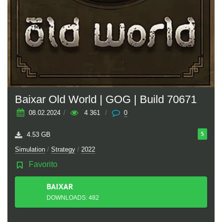
Baixar Old World | GOG | Build 70671
08.02.2024
/
4 361
/
0
5
4.53 GB
Simulation
/
Strategy
/
2022
Favorito
BAIXAR
TORRENT
DOWNLOADS: 482