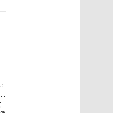
stá
para
e
o
seja