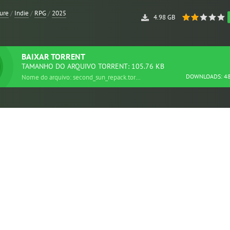
ure
/
Indie
/
RPG
/
2025
4.98 GB
BAIXAR
TORRENT
TAMANHO DO ARQUIVO TORRENT: 105.76 KB
DOWNLOADS: 4
Nome do arquivo: second_sun_repack.torrent