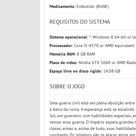
Medicamento
: Embutido (RUNE)
REQUISITOS DO SISTEMA
Sistema operacional
: *: Windows 8 64-bit or la
Processador
: Core i5-4570 or AMD equivalent
Memória RAM
: 8 GB RAM
Placa de vídeo
: Nvidia GTX 1060 or AMD Rad
Espaço livre no disco rígido
: 14.08 GB
SOBRE O JOGO
Uma guerra civil está em plena ebulição entre
à beira da ruína. A esperança está se esvaind
Sol, um guerreiro com habilidades especiais, 
vencer essa guerra. O Império espera grandes f
classe, armas e, acima de tudo, suas habilida
constante. Os inimigos vão te atacar, atirar e