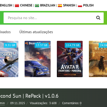
ENGLISH
|
CHINESE
|
BRAZILIAN
|
SPANISH
|
POLISH
ixados
Últimas atualizações
9.31 GB
13.37 GB
114.79 GB
24.0
cond Sun | RePack | v1.0.6
min
/
09.11.2025
/
Visualizações:
3 608
/
Comentários:
0