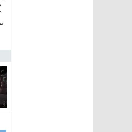
a
.
ual