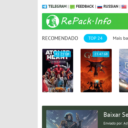
TELEGRAM
|
FEEDBACK
|
RUSSIAN
|
RECOMENDADO
TOP 24
Mais ba
1.04 GB
61.25 GB
23.47 GB
Baixar Se
Enviado por:
Ad