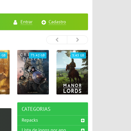
Entrar
Cadastro
4 GB
75.42 GB
5.45 GB
26.72 GB
CATEGORIAS
Repacks
Lista de jogos por ano