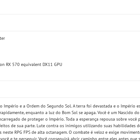
ter
eon RX 570 equivalent DX11 GPU
 o Império e a Ordem do Segundo Sol. A terra foi devastada e o Império e
o rapidamente, enquanto a luz do Bom Sol se apaga. Você é um Nascido do
encarregado de proteger o Império. Toda a esperança repousa sobre você 
eitos de sua parte. Lute contra os inimigos utilizando suas habilidades d
des neste RPG FPS de alta octanagem. O combate é veloz e exige moviment
m você e te perseguir. Você conseguirá abrir caminho entre eles antes que 