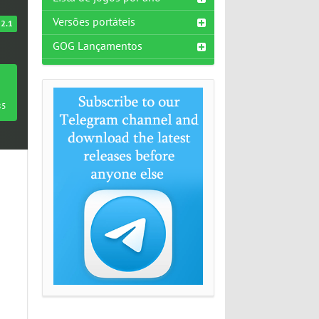
Versões portáteis
2.1
GOG Lançamentos
85