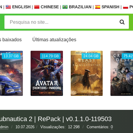
N
|
ENGLISH
|
CHINESE
|
BRAZILIAN
|
SPANISH
|
P
s baixados
Últimas atualizações
13.37 GB
114.79 GB
24.04 GB
75.42
ubnautica 2 | RePack | v0.1.1.0-119503
dmin
/
10.07.2026
/
Visualizações:
12 298
/
Comentários:
0