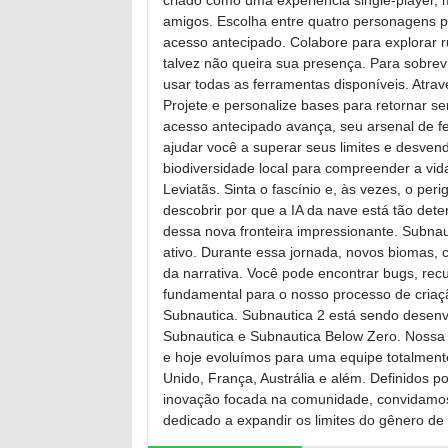
criado como uma experiência single-player,
amigos. Escolha entre quatro personagens p
acesso antecipado. Colabore para explorar 
talvez não queira sua presença. Para sobrev
usar todas as ferramentas disponíveis. Atr
Projete e personalize bases para retornar 
acesso antecipado avança, seu arsenal de f
ajudar você a superar seus limites e desve
biodiversidade local para compreender a vid
Leviatãs. Sinta o fascínio e, às vezes, o p
descobrir por que a IA da nave está tão det
dessa nova fronteira impressionante. Subna
ativo. Durante essa jornada, novos biomas, 
da narrativa. Você pode encontrar bugs, r
fundamental para o nosso processo de criaçã
Subnautica. Subnautica 2 está sendo desenv
Subnautica e Subnautica Below Zero. Nossa 
e hoje evoluímos para uma equipe totalment
Unido, França, Austrália e além. Definidos 
inovação focada na comunidade, convidamo
dedicado a expandir os limites do gênero de