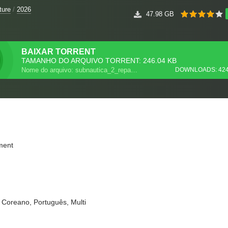
ture
/
2026
47.98 GB
BAIXAR
TORRENT
TAMANHO DO ARQUIVO TORRENT: 246.04 KB
Nome do arquivo: subnautica_2_repack.torrent
DOWNLOADS: 42
ment
, Coreano, Português, Multi