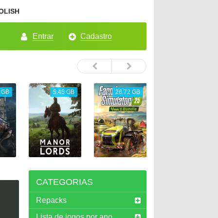
OLISH
Entrar
Cadastro
 GB
5.45 GB
26.72 GB
65.33 GB
CATEGORIAS
Repacks
Lista de jogos por ano