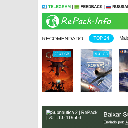
TELEGRAM
|
FEEDBACK
|
RUSSIA
RECOMENDADO
TOP 24
Mai
61.25 GB
23.47 GB
9.31 GB
Baixar S
Enviado por:
A