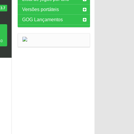
3.7
Versões portáteis
GOG Lançamentos
40