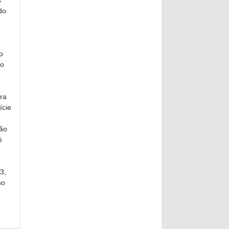
s
do
o
ão
ra
ície
são
é
3,
no