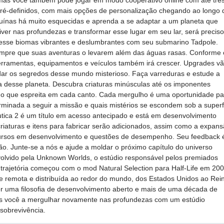
 mas você também pode jogar em modo cooperativo online com até trê
ré-definidos, com mais opções de personalização chegando ao longo 
ruínas há muito esquecidas e aprenda a se adaptar a um planeta que
iver nas profundezas e transformar esse lugar em seu lar, será preciso
avesse biomas vibrantes e deslumbrantes com seu submarino Tadpole.
sempre que suas aventuras o levarem além das águas rasas. Conforme 
erramentas, equipamentos e veículos também irá crescer. Upgrades v
ndar os segredos desse mundo misterioso. Faça varreduras e estude a
a desse planeta. Descubra criaturas minúsculas até os imponentes
erigo que espreita em cada canto. Cada mergulho é uma oportunidade pa
erminada a seguir a missão e quais mistérios se escondem sob a superf
utica 2 é um título em acesso antecipado e está em desenvolvimento
criaturas e itens para fabricar serão adicionados, assim como a expan
ecursos em desenvolvimento e questões de desempenho. Seu feedback 
o. Junte-se a nós e ajude a moldar o próximo capítulo do universo
olvido pela Unknown Worlds, o estúdio responsável pelos premiados
trajetória começou com o mod Natural Selection para Half-Life em 200
e remota e distribuída ao redor do mundo, dos Estados Unidos ao Rei
por uma filosofia de desenvolvimento aberto e mais de uma década de
s você a mergulhar novamente nas profundezas com um estúdio
 sobrevivência.