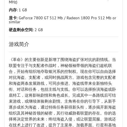
MHz)
内存
: 1 GB
显卡
: GeForce 7800 GT 512 Mb / Radeon 1800 Pro 512 Mb or
similar
硬盘剩余空间
: 2 GB
游戏简介
《革命》的主要创新是新增了围绕海盗扩张对抗的剧情线。当
联盟专注于与支配者作战时，神秘领袖带领的海盗们趁机联
合，开始有组织地夺取银河系的控制权。现在你可以自由选择
对抗海盗、支配者，或同时挑战两方。游戏包含完整的支配者
和海盗两条发展路线，可同步推进。海盗线带来全新独特头
衔、对话和任务，包括主线与支线。你可以选择扮演海盗或卧
底特工，这将影响剧情和角色成长。完成其中一条路线后可结
束游戏，或继续体验剩余剧情。主角将在你的引导下，从新手
逐步成长为海盗，通过特殊任务获得新头衔，逐步揭开新海盗
组织及其神秘首领的秘密，其行动威胁着联盟的存在。你的选
择将决定世界的未来：终结海盗入侵，或让联盟屈服。游戏还
在技术上进行了改进，提升了主菜单、加载界面、行星和基地