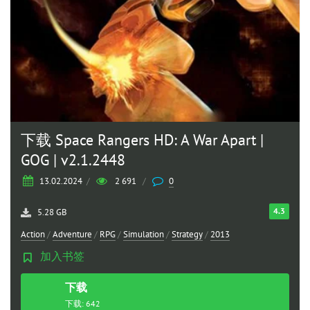
下载 Space Rangers HD: A War Apart |
GOG | v2.1.2448
13.02.2024
/
2 691
/
0
4.3
5.28 GB
Action
/
Adventure
/
RPG
/
Simulation
/
Strategy
/
2013
加入书签
下载
种子
下载: 642