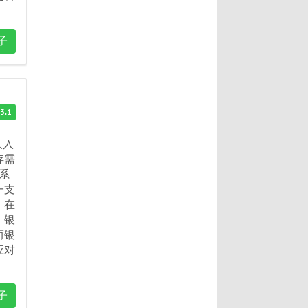
子
3.1
人入
存需
系
一支
，在
。银
而银
应对
子