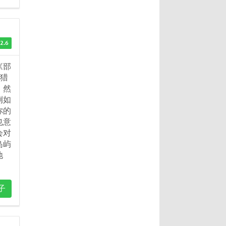
2.6
《部
。猎
！然
例如
你的
也意
会对
岛屿
地
子