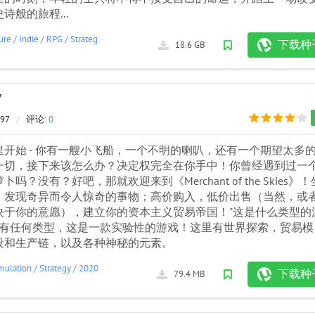
诗般的旅程...
ure
/
Indie
/
RPG
/
Strategy
/
2021
下载种
18.6 GB
7
197
/
评论:
0
里开始 - 你有一艘小飞船，一个不明的喇叭，还有一个期望太多
一切，接下来该怎么办？决定权完全在你手中！你曾经遇到过一
吗？没有？好吧，那就欢迎来到《Merchant of the Skies》！
，发现奇异而令人惊奇的事物；高价购入，低价出售（当然，或
决于你的意愿），建立你的资本主义贸易帝国！"这是什么类型的
，没有任何类型，这是一款实验性的游戏！这里有世界探索，贸易模
设和生产链，以及各种神秘的元素。
mulation
/
Strategy
/
2020
下载种
79.4 MB