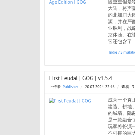
险重重但是
大陆，将声
的北加尔大
源，并在严
业胜利，战
京体验。在
它还包含了
Indie
/
Simulati
First Feudal | GOG | v1.5.4
上传者:
Publisher
/
20.03.2024, 22:46
/
查看:
3
成为一个真
建造、耕地
的城墙、隐
是一款融合
玩家将扮演
不可摧的巨