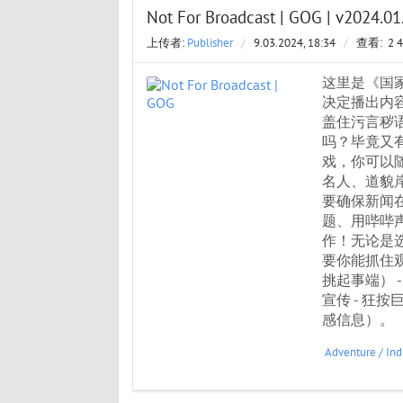
Not For Broadcast | GOG | v2024.01
上传者:
Publisher
/
9.03.2024, 18:34
/
查看:
2 
这里是《国
决定播出内
盖住污言秽
吗？毕竟又
戏，你可以
名人、道貌
要确保新闻
题、用哔哔
作！无论是
要你能抓住
挑起事端）
宣传 - 狂
感信息）。
Adventure
/
Ind