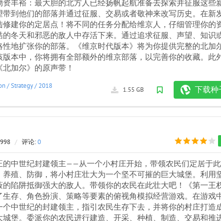
物资丰裕：最大胆的北方人已经扬帆起航准备去探索并征服这些
望带到他们的部落并通过征服、交易或者敬神来改写历史。在新
陆修建你的定居点！将不同的任务分配给维京人，仔细管理你的
酷的冬天和邪恶的敌人中存活下来。通过追求征服、声望、知识
略性地扩张你的部落。《维京时代版本》将为你提供完整的北加
该版本中，你将拥有全部额外的维京部落，以完善你的收藏。此
《北加尔》的原声带！
on
/
Strategy
/
2018
下载种
1.55 GB
 998
/
评论:
0
正的中世纪封建领主——从一个小村庄开始，带领农民们定居于
、养殖、防御，将小村庄壮大为一个坚不可摧的巨大城堡。利用
蔽的陷阱抵御强大的敌人。带领你的农民在此壮大吧！《第一王
了生存、角色扮演、策略等要素的俯视角模拟经营游戏。在游戏
一个中世纪的封建领主，指引农民生存下去，并将你的村庄打造
大城堡。委派你的农民进行建造、开采、种植、制造、交易和推