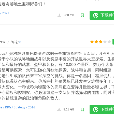
击退贪婪地土匪和野兽们！
/
2021
下载种
508 MB
 902
/
评论:
0
r Tactics》是对经典角色扮演游戏的兴奋和惊奇的怀旧回归，具有引
基于小队的战略地面战斗以及奖励丰富的开放世界太空探索。生
队和最好的武器、盔甲和装备。有 10,000 个星区、数万个太阳
行星可供探索，您可以随心所欲地探索、战斗和交易，同时组建
的老兵组成的队伍来主宰深空的挑战。你是一名基因工程雇佣兵
后从低温状态中醒来。你所驻扎的殖民船已经发生灾难很多年了
很大变化。一种被称为噬菌体的疾病正在变异并慢慢吞噬世界，
争夺霸权和控制权。你必须组建一支队伍并选择你的道路，同时
到的错综复杂的政治和危险的敌人。
ie
/
RPG
/
Strategy
/
2016
下载种
8.18 GB