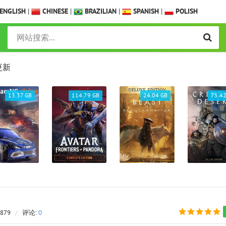
ENGLISH
|
CHINESE
|
BRAZILIAN
|
SPANISH
|
POLISH
更新
13.37 GB
114.79 GB
24.04 GB
75.42
 879
/
评论:
0