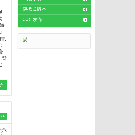
便携式版本
延
武
GOG 发布
海
山
群的
托
变
、背
帧
子
3.6
然危