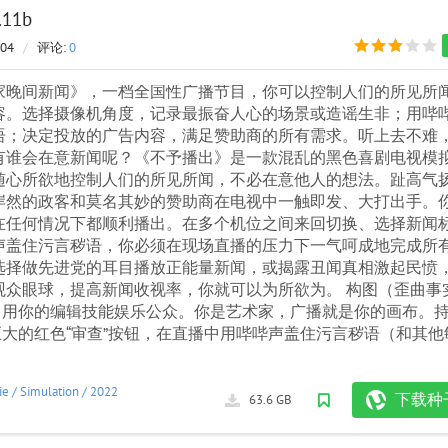
.11b
404
/
评论:
0
家晚间新闻》，一档全国性广播节目，你可以控制人们的所见所
容。选择摄像机角度，记录最振奋人心的场景或造谣生非；用哔
语；决定投放的广告内容，满足赞助商的所有需求。听上去不难
有谁会在意新闻呢？《不予播出》是一款混乱的黑色喜剧电视模
随心所欲地控制人们的所见所闻，不必在意他人的想法。趾高气
岸然的政客和莫名其妙的赞助商在电视中一触即发、大打出手。
在任何情况下都顺利播出。在多个机位之间来回切换、选择新闻
声盖住污言秽语，你必须在现场直播的压力下一气呵成地完成所
选择做先进党的耳目播放正能量新闻，或揭露丑闻真相激起民愤
观众眼球，提高新闻收视率，你就可以为所欲为。 构图（歪曲事
 - 用你的编辑技能娱乐公众。你是艺术家，广播就是你的画布。
按巨大的红色“审查”按钮，在直播中用哔哔声盖住污言秽语（和其他
ie
/
Simulation
/
2022
下载种
63.6 GB