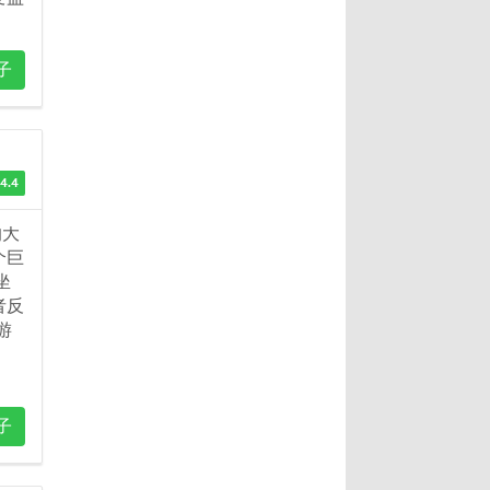
子
4.4
的大
个巨
坐
者反
游
子