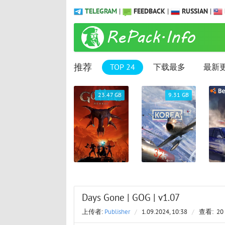
TELEGRAM
|
FEEDBACK
|
RUSSIAN
|
推荐
TOP 24
下载最多
最新
61.25 GB
23.47 GB
9.31 GB
Days Gone | GOG | v1.07
上传者:
Publisher
/
1.09.2024, 10:38
/
查看:
20