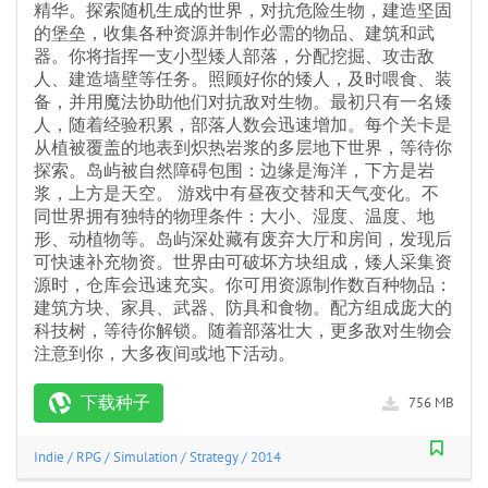
精华。探索随机生成的世界，对抗危险生物，建造坚固
的堡垒，收集各种资源并制作必需的物品、建筑和武
器。你将指挥一支小型矮人部落，分配挖掘、攻击敌
人、建造墙壁等任务。照顾好你的矮人，及时喂食、装
备，并用魔法协助他们对抗敌对生物。最初只有一名矮
人，随着经验积累，部落人数会迅速增加。每个关卡是
从植被覆盖的地表到炽热岩浆的多层地下世界，等待你
探索。岛屿被自然障碍包围：边缘是海洋，下方是岩
浆，上方是天空。 游戏中有昼夜交替和天气变化。不
同世界拥有独特的物理条件：大小、湿度、温度、地
形、动植物等。岛屿深处藏有废弃大厅和房间，发现后
可快速补充物资。世界由可破坏方块组成，矮人采集资
源时，仓库会迅速充实。你可用资源制作数百种物品：
建筑方块、家具、武器、防具和食物。配方组成庞大的
科技树，等待你解锁。随着部落壮大，更多敌对生物会
注意到你，大多夜间或地下活动。
下载种子
756 MB
Indie
/
RPG
/
Simulation
/
Strategy
/
2014