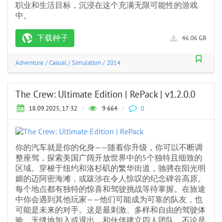
职业和生活目标，沉浸在这个充满无限可能性的游戏
中。
下载种子
46.06 GB
Adventure
/
Casual
/
Simulation
/
2014
The Crew: Ultimate Edition | RePack | v1.2.0.0
18.09.2025, 17:32
/
9 664
/
0
你的汽车就是你的化身——随着你升级，你可以不断调
整座驾，探索美国广阔开放世界中的5个独特且细致的
区域。穿梭于纽约和洛杉矶的繁华街道，驰骋在阳光明
媚的迈阿密海滩，或跋涉在令人惊叹的纪念碑谷高原。
每个地点都有独特的惊喜和驾驶挑战等待掌握。在旅途
中你会遇到其他玩家——他们可能成为可靠的队友，也
可能是未来的对手。这是最刺激、多样和自由的驾驶体
验。无缝地加入或退出，和伙伴建立四人团队，不论是