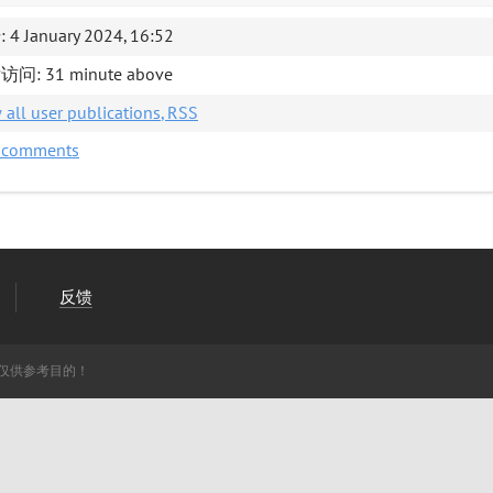
4 January 2024, 16:52
问: 31 minute above
 all user publications
, RSS
t comments
反馈
仅供参考目的！