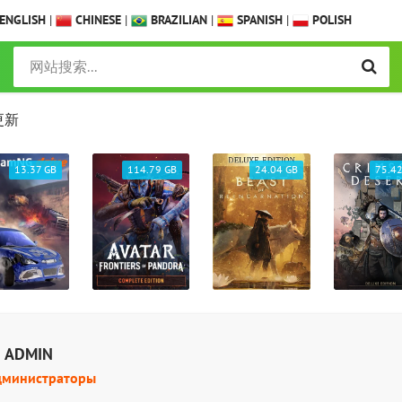
ENGLISH
|
CHINESE
|
BRAZILIAN
|
SPANISH
|
POLISH
更新
114.79 GB
24.04 GB
75.42 GB
5
 ADMIN
дминистраторы