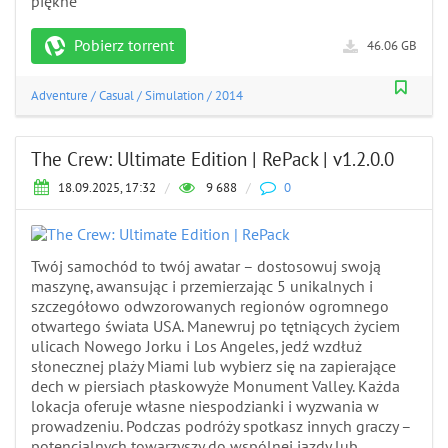
piękne
Pobierz torrent
46.06 GB
Adventure
/
Casual
/
Simulation
/
2014
The Crew: Ultimate Edition | RePack | v1.2.0.0
18.09.2025, 17:32
/
9 688
/
0
Twój samochód to twój awatar – dostosowuj swoją
maszynę, awansując i przemierzając 5 unikalnych i
szczegółowo odwzorowanych regionów ogromnego
otwartego świata USA. Manewruj po tętniących życiem
ulicach Nowego Jorku i Los Angeles, jedź wzdłuż
słonecznej plaży Miami lub wybierz się na zapierające
dech w piersiach płaskowyże Monument Valley. Każda
lokacja oferuje własne niespodzianki i wyzwania w
prowadzeniu. Podczas podróży spotkasz innych graczy –
potencjalnych towarzyszy do wspólnej jazdy lub