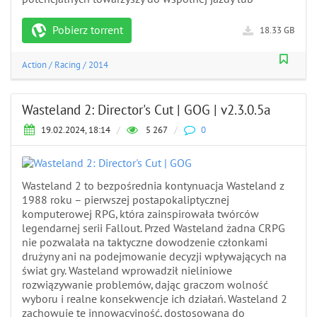
Pobierz torrent
18.33 GB
Action
/
Racing
/
2014
Wasteland 2: Director's Cut | GOG | v2.3.0.5а
19.02.2024, 18:14
/
5 267
/
0
Wasteland 2 to bezpośrednia kontynuacja Wasteland z
1988 roku – pierwszej postapokaliptycznej
komputerowej RPG, która zainspirowała twórców
legendarnej serii Fallout. Przed Wasteland żadna CRPG
nie pozwalała na taktyczne dowodzenie członkami
drużyny ani na podejmowanie decyzji wpływających na
świat gry. Wasteland wprowadził nieliniowe
rozwiązywanie problemów, dając graczom wolność
wyboru i realne konsekwencje ich działań. Wasteland 2
zachowuje tę innowacyjność, dostosowaną do