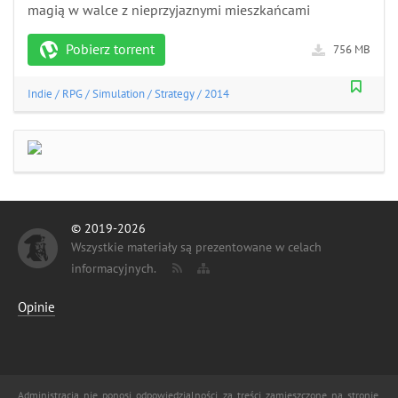
magią w walce z nieprzyjaznymi mieszkańcami
Pobierz torrent
756 MB
Indie
/
RPG
/
Simulation
/
Strategy
/
2014
© 2019-2026
Wszystkie materiały są prezentowane w celach
informacyjnych.
Opinie
Administracja nie ponosi odpowiedzialności za treści zamieszczone na stronie,