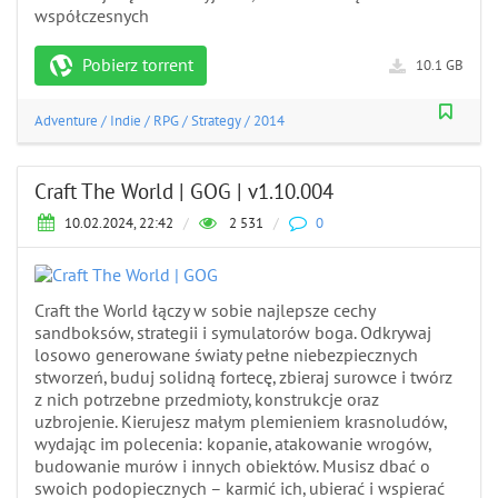
współczesnych
Pobierz torrent
10.1 GB
Adventure
/
Indie
/
RPG
/
Strategy
/
2014
Craft The World | GOG | v1.10.004
10.02.2024, 22:42
/
2 531
/
0
Craft the World łączy w sobie najlepsze cechy
sandboksów, strategii i symulatorów boga. Odkrywaj
losowo generowane światy pełne niebezpiecznych
stworzeń, buduj solidną fortecę, zbieraj surowce i twórz
z nich potrzebne przedmioty, konstrukcje oraz
uzbrojenie. Kierujesz małym plemieniem krasnoludów,
wydając im polecenia: kopanie, atakowanie wrogów,
budowanie murów i innych obiektów. Musisz dbać o
swoich podopiecznych – karmić ich, ubierać i wspierać