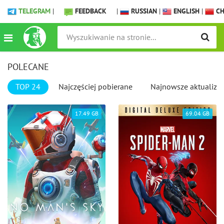
TELEGRAM
|
FEEDBACK
|
RUSSIAN
|
ENGLISH
|
CH
POLECANE
TOP 24
Najczęściej pobierane
Najnowsze aktualizac
17.49 GB
69.04 GB