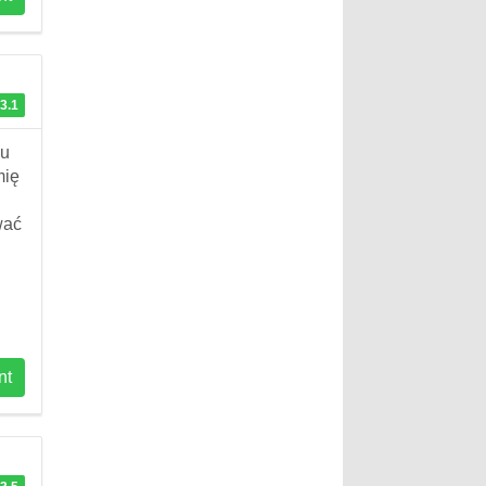
3.1
ju
mię
wać
nt