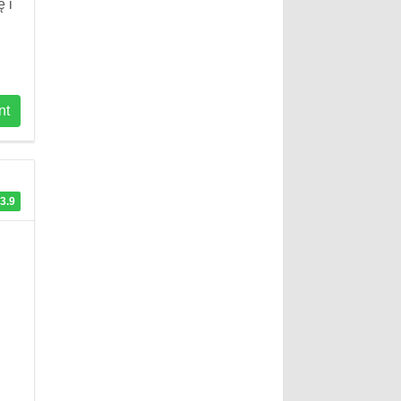
 i
nt
3.9