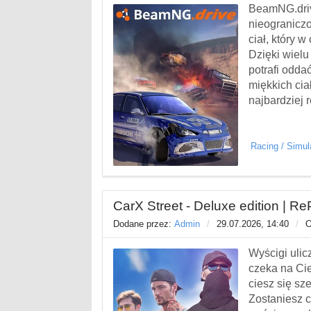
BeamNG.drive
nieograniczo
ciał, który 
Dzięki wielu
potrafi odda
miękkich cia
najbardziej 
Racing
/
Simul
CarX Street - Deluxe edition | Re
Dodane przez:
Admin
/
29.07.2026, 14:40
/
O
Wyścigi ulic
czeka na Ci
ciesz się sz
Zostaniesz c