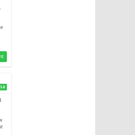
,
ie
nt
3.8
d
 w
ut