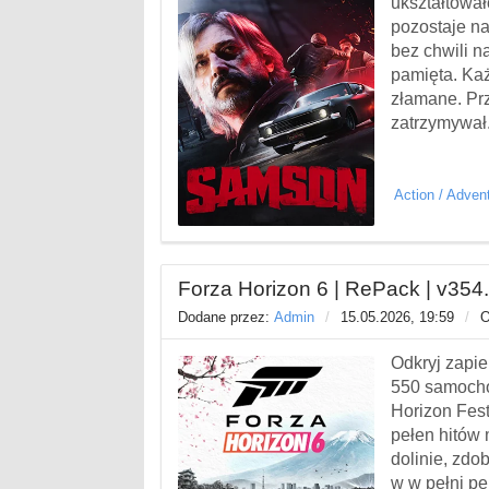
ukształtował
pozostaje na
bez chwili n
pamięta. Ka
złamane. Prz
zatrzymywał.
Action
/
Adven
Forza Horizon 6 | RePack | v354
Dodane przez:
Admin
/
15.05.2026, 19:59
/
O
Odkryj zapie
550 samocho
Horizon Fest
pełen hitów 
dolinie, zdo
w w pełni pe