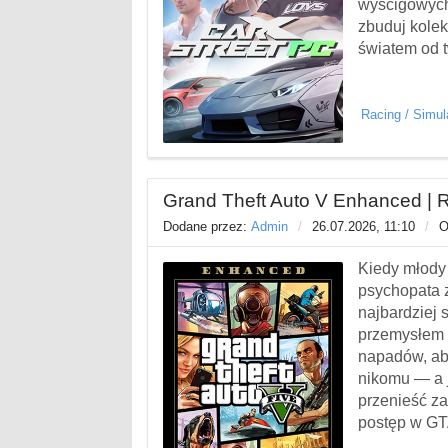
wyścigowych.
zbuduj kole
światem od t
Racing
/
Simul
Grand Theft Auto V Enhanced | 
Dodane przez:
Admin
/
26.07.2026, 11:10
/
O
Kiedy młody 
psychopata z
najbardziej
przemysłem 
napadów, ab
nikomu — a 
przenieść za
postęp w G