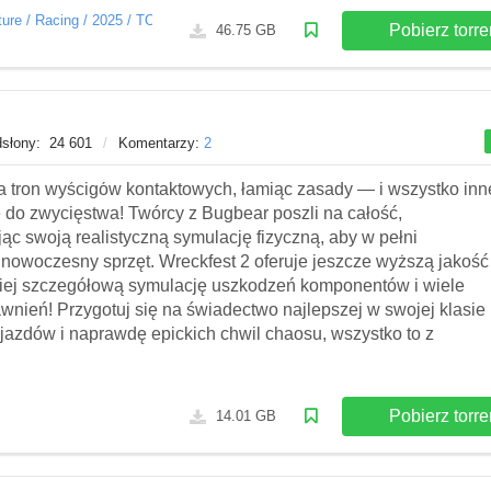
ture
/
Racing
/
2025
/
TOP24
Pobierz torre
46.75 GB
słony:
24 601
/
Komentarzy:
2
a tron wyścigów kontaktowych, łamiąc zasady — i wszystko inn
do zwycięstwa! Twórcy z Bugbear poszli na całość,
c swoją realistyczną symulację fizyczną, aby w pełni
nowoczesny sprzęt. Wreckfest 2 oferuje jeszcze wyższą jakość
dziej szczegółową symulację uszkodzeń komponentów i wiele
wnień! Przygotuj się na świadectwo najlepszej w swojej klasie
ojazdów i naprawdę epickich chwil chaosu, wszystko to z
Pobierz torre
14.01 GB