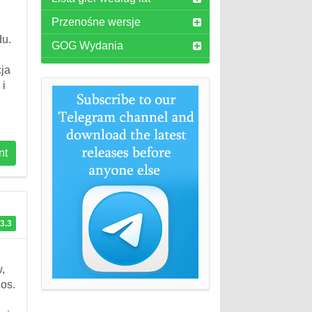
Przenośne wersje
h
du.
GOG Wydania
cja
 i
nt
3.3
,
zos.