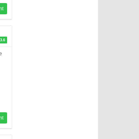
nt
3.6
e
nt