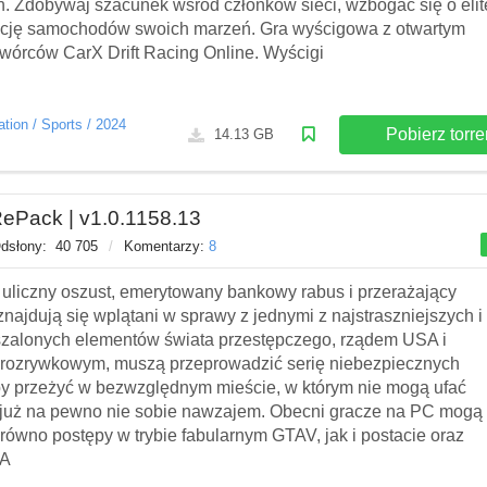
 Zdobywaj szacunek wśród członków sieci, wzbogać się o elitę
kcję samochodów swoich marzeń. Gra wyścigowa z otwartym
wórców CarX Drift Racing Online. Wyścigi
ation
/
Sports
/
2024
Pobierz torre
14.13 GB
RePack | v1.0.1158.13
dsłony:
40 705
/
Komentarzy:
8
uliczny oszust, emerytowany bankowy rabus i przerażający
najdują się wplątani w sprawy z jednymi z najstraszniejszych i
 szalonych elementów świata przestępczego, rządem USA i
rozrywkowym, muszą przeprowadzić serię niebezpiecznych
y przeżyć w bezwzględnym mieście, w którym nie mogą ufać
już na pewno nie sobie nawzajem. Obecni gracze na PC mogą
równo postępy w trybie fabularnym GTAV, jak i postacie oraz
TA