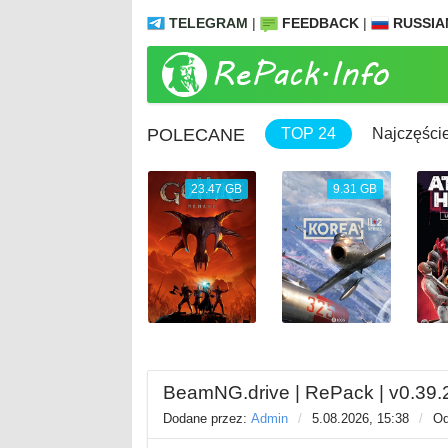
TELEGRAM
|
FEEDBACK
|
RUSSIA
POLECANE
TOP 24
Najczęście
1.04 GB
23.47 GB
9.31 GB
BeamNG.drive | RePack | v0.39.
Dodane przez:
Admin
/
5.08.2026, 15:38
/
Od