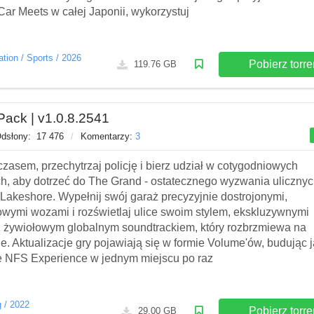
Car Meets w całej Japonii, wykorzystuj
ation
/
Sports
/
2026
Pobierz torre
119.76 GB
ack | v1.0.8.2541
dsłony:
17 476
/
Komentarzy:
3
 czasem, przechytrzaj policję i bierz udział w cotygodniowych
ch, aby dotrzeć do The Grand - ostatecznego wyzwania uliczny
akeshore. Wypełnij swój garaż precyzyjnie dostrojonymi,
wymi wozami i rozświetlaj ulice swoim stylem, ekskluzywnymi
az żywiołowym globalnym soundtrackiem, który rozbrzmiewa na
e. Aktualizacje gry pojawiają się w formie Volume'ów, budując j
te NFS Experience w jednym miejscu po raz
g
/
2022
Pobierz torre
29.00 GB