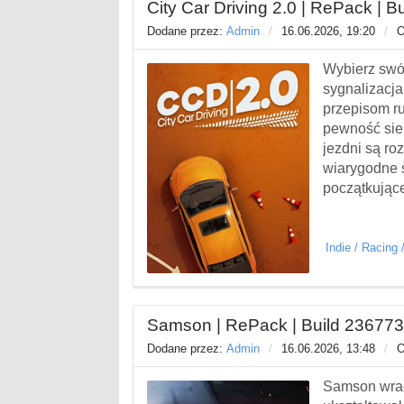
City Car Driving 2.0 | RePack | 
Dodane przez:
Admin
/
16.06.2026, 19:20
/
O
Wybierz swó
sygnalizacj
przepisom r
pewność sieb
jezdni są ro
wiarygodne ś
początkujące
Indie
/
Racing
Samson | RePack | Build 23677
Dodane przez:
Admin
/
16.06.2026, 13:48
/
O
Samson wraca