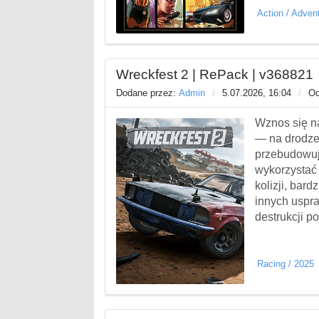
Action
/
Adven
Wreckfest 2 | RePack | v368821
Dodane przez:
Admin
/
5.07.2026, 16:04
/
Od
Wznos się n
— na drodze 
przebudowują
wykorzystać 
kolizji, bar
innych uspra
destrukcji p
Racing
/
2025