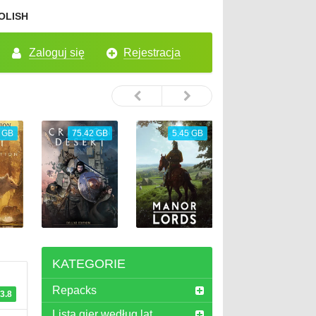
OLISH
Zaloguj się
Rejestracja
 GB
75.42 GB
5.45 GB
26.72 GB
KATEGORIE
Repacks
3.8
Lista gier według lat