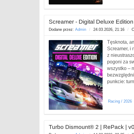
Screamer - Digital Deluxe Edition
Dodane przez:
Admin
/
24.03.2026, 21:16
/
O
Tęsknota, am
Screamer, i n
z nieustras
pogoni za s
wszystko – n
bezwzględni 
punkcie: tur
Racing
/
2026
Turbo Dismount® 2 | RePack | v