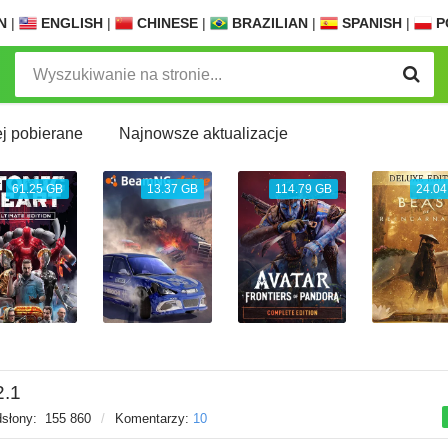
N
|
ENGLISH
|
CHINESE
|
BRAZILIAN
|
SPANISH
|
P
j pobierane
Najnowsze aktualizacje
61.25 GB
13.37 GB
114.79 GB
24.04
2.1
słony:
155 860
/
Komentarzy:
10