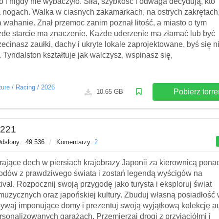
o i nigdy nie wybaczyło. Siła, szybkość i odwaga decydują, kto
 nogach. Walka w ciasnych zakamarkach, na ostrych zakrętach
a wahanie. Znał przemoc zanim poznał litość, a miasto o tym
żde starcie ma znaczenie. Każde uderzenie ma złamać lub być
ecinasz zaułki, dachy i ukryte lokale zaprojektowane, byś się n
 Tyndalston kształtuje jak walczysz, wspinasz się,
ture
/
Racing
/
2026
Pobierz torre
10.65 GB
.221
dsłony:
49 536
/
Komentarzy:
2
rające dech w piersiach krajobrazy Japonii za kierownicą pona
dów z prawdziwego świata i zostań legendą wyścigów na
ival. Rozpocznij swoją przygodę jako turysta i eksploruj świat
muzycznych oraz japońskiej kultury. Zbuduj własną posiadłość
bywaj imponujące domy i prezentuj swoją wyjątkową kolekcję a
rsonalizowanych garażach. Przemierzaj drogi z przyjaciółmi i