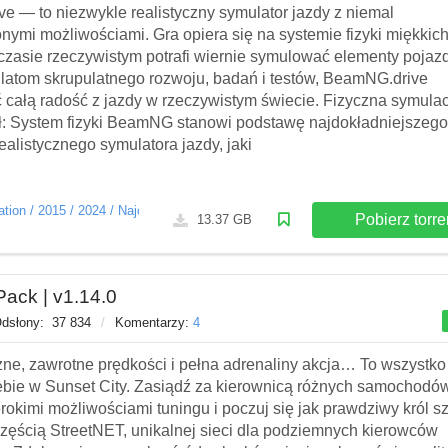
 — to niezwykle realistyczny symulator jazdy z niemal
nymi możliwościami. Gra opiera się na systemie fizyki miękkic
w czasie rzeczywistym potrafi wiernie symulować elementy pojaz
 latom skrupulatnego rozwoju, badań i testów, BeamNG.drive
ć całą radość z jazdy w rzeczywistym świecie. Fizyczna symula
ł: System fizyki BeamNG stanowi podstawę najdokładniejszego
realistycznego symulatora jazdy, jaki
ation
/
2015
/
2024
/
Najczęściej pobierane
/
TOP24
Pobierz torre
13.37 GB
Pack | v1.14.0
dsłony:
37 834
/
Komentarzy:
4
zne, zawrotne prędkości i pełna adrenaliny akcja… To wszystko
ebie w Sunset City. Zasiądź za kierownicą różnych samochodów
erokimi możliwościami tuningu i poczuj się jak prawdziwy król s
zęścią StreetNET, unikalnej sieci dla podziemnych kierowców