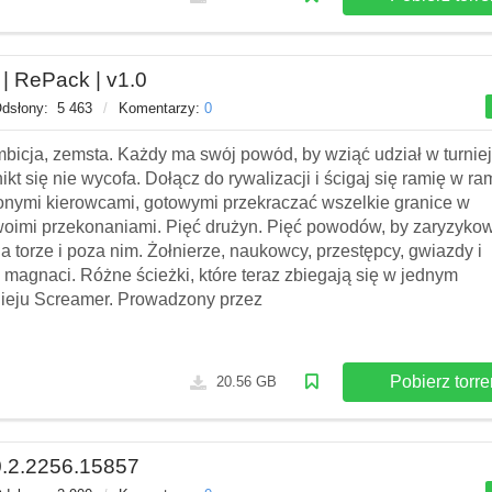
 | RePack | v1.0
dsłony:
5 463
/
Komentarzy:
0
bicja, zemsta. Każdy ma swój powód, by wziąć udział w turnie
ikt się nie wycofa. Dołącz do rywalizacji i ścigaj się ramię w ra
zonymi kierowcami, gotowymi przekraczać wszelkie granice w
woimi przekonaniami. Pięć drużyn. Pięć powodów, by zaryzyko
a torze i poza nim. Żołnierze, naukowcy, przestępcy, gwiazdy i
magnaci. Różne ścieżki, które teraz zbiegają się w jednym
nieju Screamer. Prowadzony przez
Pobierz torre
20.56 GB
0.2.2256.15857