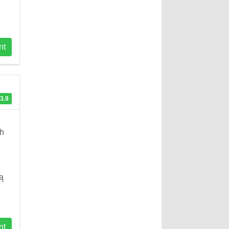
nt
3.9
ch
ą
nt