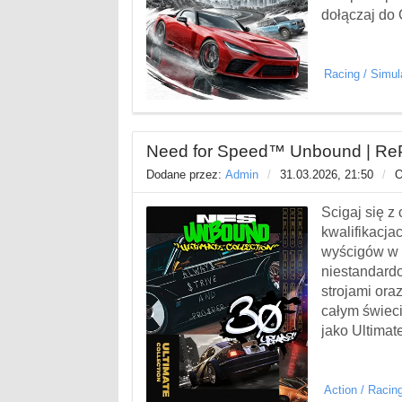
dołączaj do 
Racing
/
Simul
Need for Speed™ Unbound | ReP
Dodane przez:
Admin
/
31.03.2026, 21:50
/
O
Ścigaj się z
kwalifikacja
wyścigów w L
niestandardo
strojami or
całym świeci
jako Ultima
Action
/
Racin