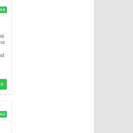
4.6
aj
 na
od
nt
4.2