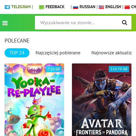
TELEGRAM
|
FEEDBACK
|
RUSSIAN
|
ENGLISH
|
CH
POLECANE
TOP 24
Najczęściej pobierane
Najnowsze aktualizac
7.20 GB
114.79 GB