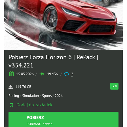
Pobierz Forza Horizon 6 | RePack |
v354.221
15.05.2026
/
49 436
/
2
3.8
119.76 GB
Racing
/
Simulation
/
Sports
/
2026
Dodaj do zakładek
POBIERZ
TORRENT
POBRANO: 19911