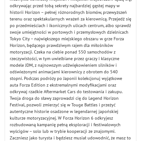
odkrywając przed tobą sekrety najbardziej gęstej mapy w
historii Horizon – pełnej różnorodnych biomów, przewyższeń
terenu oraz spektakularnych wrażeń za kierownicą. Przejedź się
po przedmieściach i ikonicznych ulicach centrum, albo sprawdź
swoje umiejętności w portowych i przemysłowych dzielnicach
Tokyo City – największego miejskiego obszaru w grze Forza
Horizon, będącego prawdziwym rajem dla miłośników
motoryzacji. Czeka na ciebie ponad 550 samochodów z
rzeczywistości, w tym uwielbiane przez graczy i klasyczne
modele JDM, z najnowszym udźwiękowieniem silników i
odświeżonymi animacjami kierownicy z obrotem do 540
stopni. Podczas podróży po Japonii kolekcjonuj wyjątkowe
auta Forza Edition z ekstremalnymi modyfikacjami oraz
odkrywaj rzadkie Aftermarket Cars do testowania i zakupu.
Twoja droga do sławy zaprowadzi cię do Legend Horizon
Festival, pozwoli zmierzyć się w Touge Battles i przeżyć
autentyczne historie osadzone w legendarnej japońskiej
kulturze motoryzacyjnej. W Forza Horizon 6 odkryjesz
rozbudowaną kampanię pełną eksploracji i festiwalowych
wyścigów – solo lub w trybie kooperacji ze znajomymi.
Zaczniesz jako turysta i będziesz musiał udowodnić, że masz to