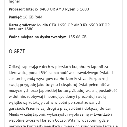
higher
Procesor
: Intel i5-8400 OR AMD Ryzen 5 1600
Pamięć
: 16 GB RAM
Karta graficzna
: Nvidia GTX 1650 OR AMD RX 6500 XT OR
Intel Arc A380
Wolne miejsce na dysku twardym
: 155.66 GB
O GRZE
Odkryj zapierające dech w piersiach krajobrazy Japonii za
kierownicą ponad 550 samochodów z prawdziwego świata i
zostań legendą wyścigów na Horizon Festival. Rozpocznij
swoją przygodę jako turysta i eksploruj świat pełen hitów
muzycznych oraz japońskiej kultury. Zbuduj własną posiadłość
w dolinie, zdobywaj imponujące domy i prezentuj swoją
wyjątkową kolekcję aut w w pełni personalizowanych
garażach. Przemierzaj drogi z przyjaciółmi i dołączaj do Car
Meets w całej Japonii, wykorzystuj wyobraźnię w EventLab i
wspólnie twórz w Horizon CoLab. Witamy w Japonii, gdzie
niezwykłe kontrasty wiejskich i miejskich krajobrazów łączą się,