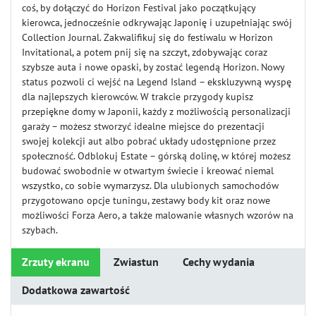
coś, by dołączyć do Horizon Festival jako początkujący
kierowca, jednocześnie odkrywając Japonię i uzupełniając swój
Collection Journal. Zakwalifikuj się do festiwalu w Horizon
Invitational, a potem pnij się na szczyt, zdobywając coraz
szybsze auta i nowe opaski, by zostać legendą Horizon. Nowy
status pozwoli ci wejść na Legend Island – ekskluzywną wyspę
dla najlepszych kierowców. W trakcie przygody kupisz
przepiękne domy w Japonii, każdy z możliwością personalizacji
garaży – możesz stworzyć idealne miejsce do prezentacji
swojej kolekcji aut albo pobrać układy udostępnione przez
społeczność. Odblokuj Estate – górską dolinę, w której możesz
budować swobodnie w otwartym świecie i kreować niemal
wszystko, co sobie wymarzysz. Dla ulubionych samochodów
przygotowano opcje tuningu, zestawy body kit oraz nowe
możliwości Forza Aero, a także malowanie własnych wzorów na
szybach.
Zrzuty ekranu
Zwiastun
Cechy wydania
Dodatkowa zawartość