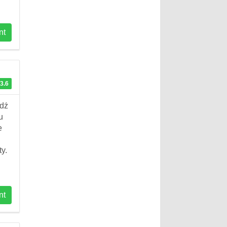
nt
3.6
jdź
u
e
y.
nt