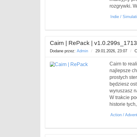
rozgrywki. W
Indie
/
Simulat
Cairn | RePack | v1.0.299s_1713
Dodane przez:
Admin
/
29.01.2026, 23:07
/
O
Cairn to rea
najlepsze ch
prostych ste
będziesz os
wyruszasz na
W trakcie p
historie tych
Action
/
Adven