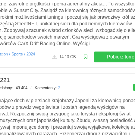
zne, zawrotne prędkości i pełna adrenaliny akcja… To wszystko
ebie w Sunset City. Zasiądź za kierownicą różnych samochodów
erokimi możliwościami tuningu i poczuj się jak prawdziwy król s
zęścią StreetNET, unikalnej sieci dla podziemnych kierowców
 Zdobywaj szacunek wśród członków sieci, wzbogać się o elitę
kcję samochodów swoich marzeń. Gra wyścigowa z otwartym
wórców CarX Drift Racing Online. Wyścigi
ation
/
Sports
/
2024
Pobierz torre
14.13 GB
.221
dsłony:
49 404
/
Komentarzy:
2
rające dech w piersiach krajobrazy Japonii za kierownicą pona
dów z prawdziwego świata i zostań legendą wyścigów na
ival. Rozpocznij swoją przygodę jako turysta i eksploruj świat
muzycznych oraz japońskiej kultury. Zbuduj własną posiadłość
bywaj imponujące domy i prezentuj swoją wyjątkową kolekcję a
rsonalizowanych garażach. Przemierzaj drogi z przyjaciółmi i