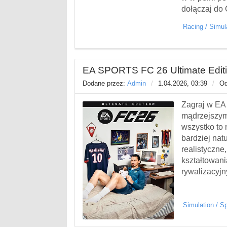
dołączaj do 
Racing
/
Simul
EA SPORTS FC 26 Ultimate Editi
Dodane przez:
Admin
/
1.04.2026, 03:39
/
Od
Zagraj w EA
mądrzejszym
wszystko to 
bardziej nat
realistyczne
kształtowani
rywalizacyjn
Simulation
/
Sp