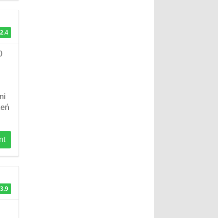
2.4
0
ni
zeń
nt
3.9