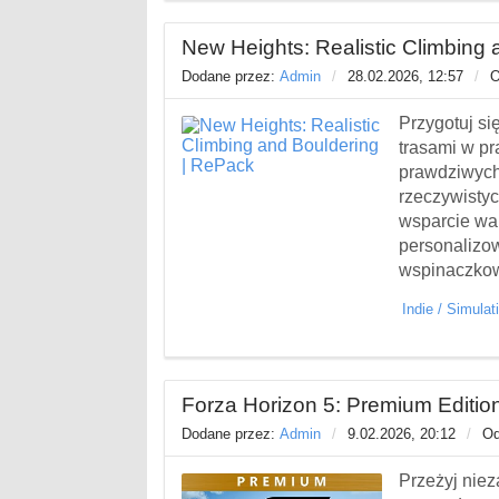
New Heights: Realistic Climbing 
Dodane przez:
Admin
/
28.02.2026, 12:57
/
O
Przygotuj si
trasami w pr
prawdziwych
rzeczywisty
wsparcie war
personalizo
wspinaczkowy
Indie
/
Simulat
Forza Horizon 5: Premium Editio
Dodane przez:
Admin
/
9.02.2026, 20:12
/
Od
Przeżyj nie