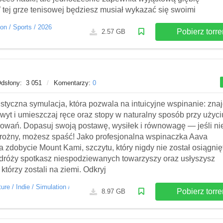
 tej grze tenisowej będziesz musiał wykazać się swoimi
ion
/
Sports
/
2026
Pobierz torre
2.57 GB
dsłony:
3 051
/
Komentarzy:
0
listyczna symulacja, która pozwala na intuicyjne wspinanie: zna
wyt i umieszczaj ręce oraz stopy w naturalny sposób przy użyci
rowań. Dopasuj swoją postawę, wysiłek i równowagę — jeśli ni
trożny, możesz spaść! Jako profesjonalna wspinaczka Aava
 zdobycie Mount Kami, szczytu, który nigdy nie został osiągnięt
odróży spotkasz niespodziewanych towarzyszy oraz usłyszysz
, którzy zostali na ziemi. Odkryj
ture
/
Indie
/
Simulation
/
Sports
/
2026
Pobierz torre
8.97 GB