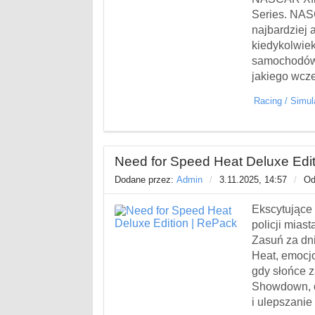
Series. NASC
najbardziej 
kiedykolwie
samochodów 
jakiego wcze
Racing
/
Simul
Need for Speed Heat Deluxe Edit
Dodane przez:
Admin
/
3.11.2025, 14:57
/
Od
Ekscytujące
policji mias
Zasuń za dn
Heat, emocjo
gdy słońce 
Showdown, o
i ulepszani