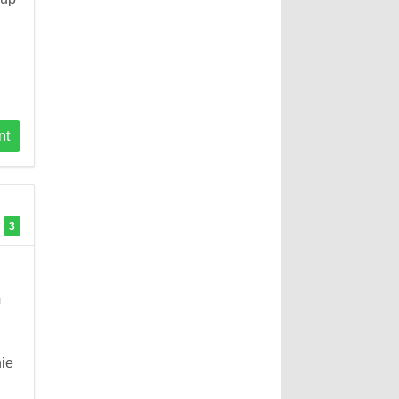
nt
3
.
™
ie