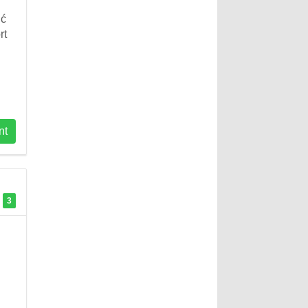
uć
rt
nt
3