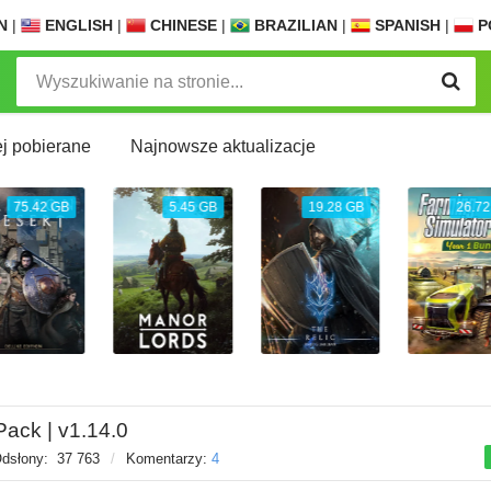
N
|
ENGLISH
|
CHINESE
|
BRAZILIAN
|
SPANISH
|
P
j pobierane
Najnowsze aktualizacje
75.42 GB
5.45 GB
19.28 GB
26.72
Pack | v1.14.0
dsłony:
37 763
/
Komentarzy:
4