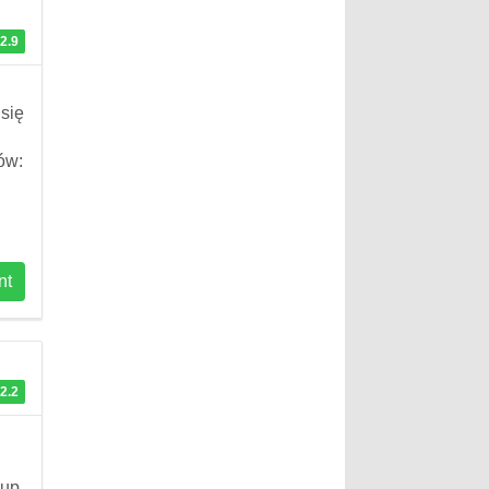
2.9
 się
ów:
nt
2.2
Cup