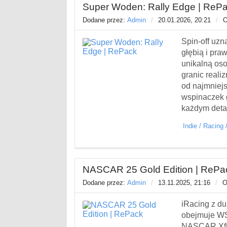
Super Woden: Rally Edge | RePa
Dodane przez:
Admin
/
20.01.2026, 20:21
/
O
Spin-off uzn
głębią i pra
unikalną os
granic reali
od najmniej
wspinaczek 
każdym deta
Indie
/
Racing
NASCAR 25 Gold Edition | RePac
Dodane przez:
Admin
/
13.11.2025, 21:16
/
O
iRacing z d
obejmuje W
NASCAR Xfin