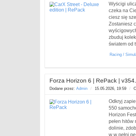
Wyścigi ulic
czeka na Ci
ciesz się sz
Zostaniesz c
wyścigowych.
zbuduj kole
światem od t
Racing
/
Simul
Forza Horizon 6 | RePack | v354
Dodane przez:
Admin
/
15.05.2026, 19:59
/
O
Odkryj zapie
550 samocho
Horizon Fest
pełen hitów 
dolinie, zdo
w w pełni pe