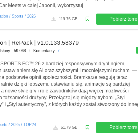
Car Meets w całej Japonii, wykorzystuj
ation
/
Sports
/
2026
Pobierz torre
119.76 GB
on | RePack | v1.0.133.58379
słony:
59 068
/
Komentarzy:
7
 SPORTS FC™ 26 z bardziej responsywnym dryblingiem,
 ustawianiem się AI oraz szybszymi i mocniejszymi ruchami —
na podstawie opinii społeczności. Bramkarze reagują teraz
uralnie dzięki lepszemu ustawianiu się, animacje są bardziej
, a nowe style gry i role zawodników dają więcej możliwości
a tożsamości drużyny. Przełączaj się między trybami „Styl
y” i „Styl autentyczny”, z których każdy został stworzony do inn
orts
/
2025
/
TOP24
Pobierz torre
61.79 GB