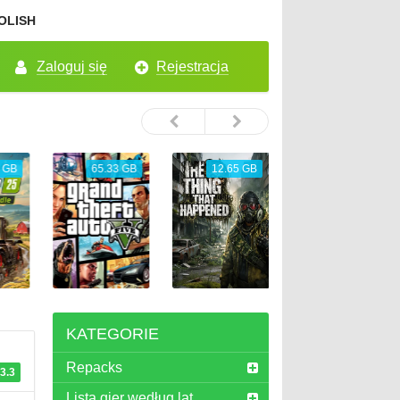
OLISH
Zaloguj się
Rejestracja
 GB
65.33 GB
12.65 GB
46.75 GB
KATEGORIE
Repacks
3.3
Lista gier według lat