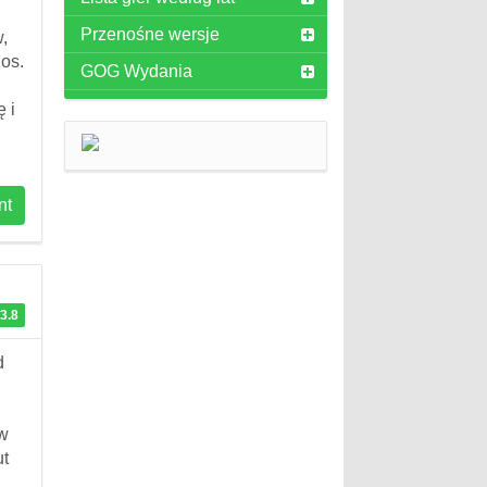
Przenośne wersje
,
zos.
GOG Wydania
 i
nt
3.8
d
 w
ut