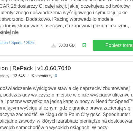
AR 25 dostarczy Ci całej akcji, jakiej oczekujesz od twórców
autentycznego doświadczenia wyścigowego i symulacji, jakie
k stworzono. Dodatkowo, iRacing wprowadziło modele
i torów skanowane laserowo, co zapewnia poziom realizmu,
śniej nie
ation
/
Sports
/
2025
Pobierz torre
38.03 GB
ion | RePack | v1.0.60.7040
słony:
13 648
/
Komentarzy:
0
 doświadczenie wyścigowe stawia cię naprzeciw zbuntowanej
ta, podczas gdy walczysz o miejsce w elicie wyścigów ulicznych
ia i postaw wszystko na jedną kartę w nocy w Need for Speed
nującym wyścigu ulicznym, gdzie granice prawa zacierają się,
zaczyna zachodzić. W ciągu dnia Palm City gości Speedhunter
ficjalne zawody, w których zarabiasz pieniądze na dostosowan
e swoich samochodów o wysokich osiągach. W nocy