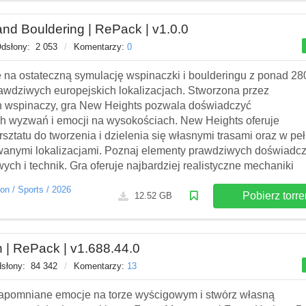
and Bouldering | RePack | v1.0.0
dsłony:
2 053
/
Komentarzy:
0
ę na ostateczną symulację wspinaczki i boulderingu z ponad 28
awdziwych europejskich lokalizacjach. Stworzona przez
 wspinaczy, gra New Heights pozwala doświadczyć
ch wyzwań i emocji na wysokościach. New Heights oferuje
sztatu do tworzenia i dzielenia się własnymi trasami oraz w peł
wanymi lokalizacjami. Poznaj elementy prawdziwych doświadc
ch i technik. Gra oferuje najbardziej realistyczne mechaniki
ion
/
Sports
/
2026
Pobierz torre
12.52 GB
n | RePack | v1.688.44.0
słony:
84 342
/
Komentarzy:
13
zapomniane emocje na torze wyścigowym i stwórz własną