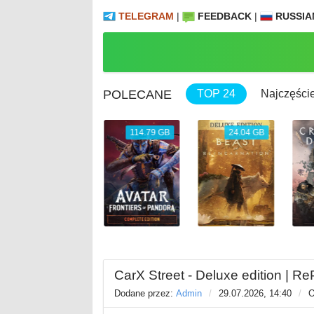
TELEGRAM
|
FEEDBACK
|
RUSSIA
POLECANE
TOP 24
Najczęście
13.37 GB
114.79 GB
24.04 GB
CarX Street - Deluxe edition | Re
Dodane przez:
Admin
/
29.07.2026, 14:40
/
O