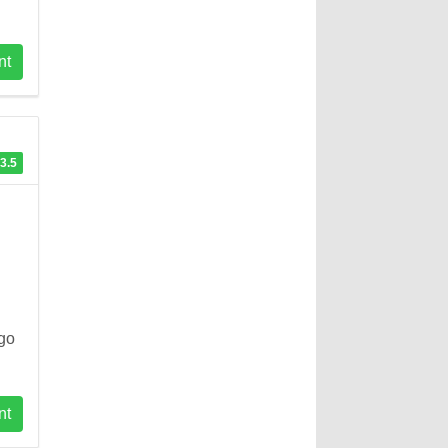
nt
3.5
ego
nt