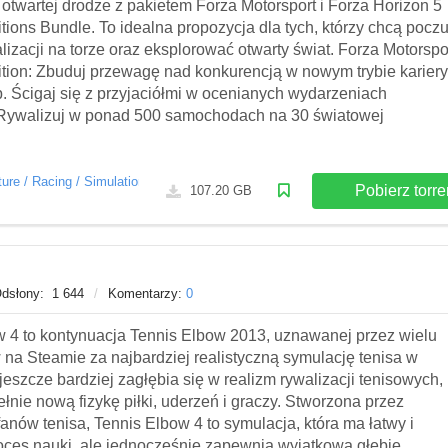
otwartej drodze z pakietem Forza Motorsport i Forza Horizon 5
ions Bundle. To idealna propozycja dla tych, którzy chcą pocz
lizacji na torze oraz eksplorować otwarty świat. Forza Motorspo
tion: Zbuduj przewagę nad konkurencją w nowym trybie kariery
. Ścigaj się z przyjaciółmi w ocenianych wydarzeniach
. Rywalizuj w ponad 500 samochodach na 30 światowej
ture
/
Racing
/
Simulation
/
Sports
/
2021
/
Najczęściej pobierane
/
TOP24
Pobierz torre
107.20 GB
dsłony:
1 644
/
Komentarzy:
0
w 4 to kontynuacja Tennis Elbow 2013, uznawanej przez wielu
na Steamie za najbardziej realistyczną symulację tenisa w
 jeszcze bardziej zagłębia się w realizm rywalizacji tenisowych,
ełnie nową fizykę piłki, uderzeń i graczy. Stworzona przez
anów tenisa, Tennis Elbow 4 to symulacja, która ma łatwy i
roces nauki, ale jednocześnie zapewnia wyjątkową głębię