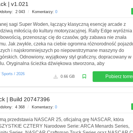
ck | v1.021
dsłony:
2 043
/
Komentarzy:
0
anej sagi Super Woden, łączący klasyczną esencję arcade z
wdziwą miłością do kultury motoryzacyjnej. Rally Edge wyróżnia
obowością, przenosząc cię do czasów, gdy zabawa nie znała
zmu. Jak zwykle, czeka na ciebie ogromna różnorodność pojazd
szych i najskromniejszych po niepowstrzymane maszyny do
górskich. Odnowiony, wyjątkowy styl graficzny, dopracowany w
lu. Oryginalna ścieżka dźwiękowa stworzona, aby
/
Sports
/
2026
Pobierz torre
0.66 GB
k | Build 20747396
dsłony:
4 368
/
Komentarzy:
0
umą przedstawia NASCAR 25, oficjalną grę NASCAR, która
SZYSTKIE CZTERY Narodowe Serie: ARCA Menards Series,
ity Series, NASCAR Craftsman Truck Series oraz NASCAR 