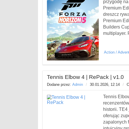
przygodę na 
Premium Edit
dreszcz rywa
Premium Edi
Builders Cup
multiplayer
Action
/
Adven
Tennis Elbow 4 | RePack | v1.0
Dodane przez:
Admin
/
30.01.2026, 12:14
/
O
Tennis Elbo
recenzentów 
historii. TE4
oferując zup
zapalonych f
intuicyjny p