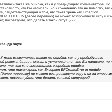
ветилась такая же ошибка, как и у предыдущего комментатора. По
тановил то, что Вы написали, но к сожалению это не помогло, так 
, свидетельствующая о том, что такая хрень как Exception
ll at 000116C5 (далее перевожу) не может возпроизвести игру и из
ет, посоветуйте, что делать в такой ситуации?
ександр says:
У меня высветилась такая же ошибка, как и у предыдущего
 рекомендации я скачал и установил то, что Вы написали, но 
гло, так как мне высветилась очередная ошибка,
м, что такая хрень как Exception EFCreateError in module
 (далее перевожу) не может возпроизвести игру и из-за этого м
ожет, посоветуйте, что делать в такой ситуации?