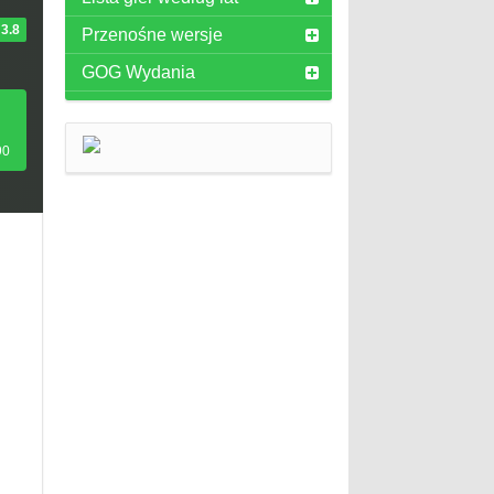
3.8
Przenośne wersje
GOG Wydania
90