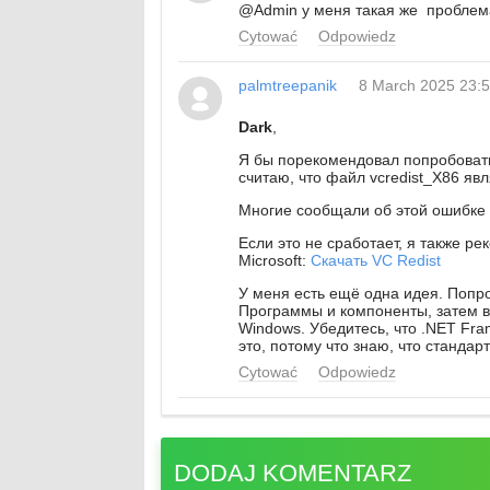
@Admin
у меня такая же проблем
Cytować
Odpowiedz
palmtreepanik
8 March 2025 23:
Dark
,
Я бы порекомендовал попробовать 
считаю, что файл vcredist_X86 я
Многие сообщали об этой ошибке 
Если это не сработает, я также р
Microsoft:
Скачать VC Redist
У меня есть ещё одна идея. Поп
Программы и компоненты, затем 
Windows. Убедитесь, что .NET Fram
это, потому что знаю, что стандар
Cytować
Odpowiedz
DODAJ KOMENTARZ