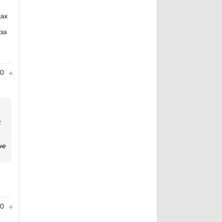
как
-за
0
к
не
0