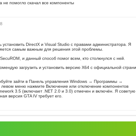
а не помогло скачал все компоненты
58
установить DirectX и Visual Studio с правами администратора. Я
вляется самым важным для решения этой проблемы.
SecuROM, и данный способ помог всем, кто столкнулся с ней.
екомендую загрузить и установить версию X64 с официальной стран
робуйте зайти в Панель управления Windows → Программы →
в левом меню нажмите Включение или отключение компонентов
ework 3.5 (включает .NET 2.0 и 3.0) отмечен и включён. Я советую
тная версия GTA IV требует его.