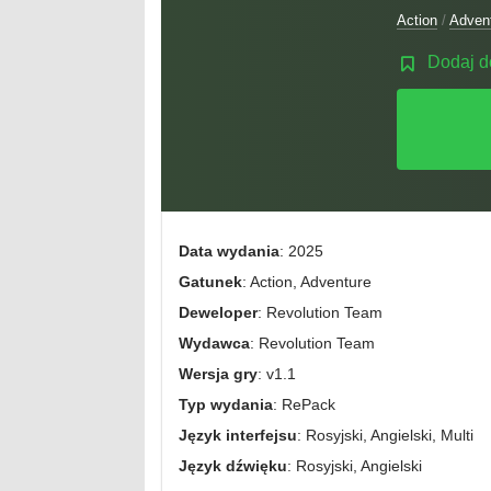
Action
/
Adven
Dodaj d
Data wydania
: 2025
Gatunek
: Action, Adventure
Deweloper
: Revolution Team
Wydawca
: Revolution Team
Wersja gry
: v1.1
Typ wydania
: RePack
Język interfejsu
: Rosyjski, Angielski, Multi
Język dźwięku
: Rosyjski, Angielski