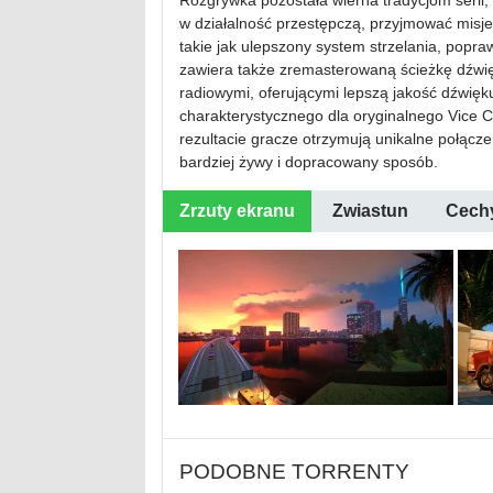
Rozgrywka pozostała wierna tradycjom serii
w działalność przestępczą, przyjmować misj
takie jak ulepszony system strzelania, popra
zawiera także zremasterowaną ścieżkę dźwięk
radiowymi, oferującymi lepszą jakość dźwięk
charakterystycznego dla oryginalnego Vice C
rezultacie gracze otrzymują unikalne połącze
bardziej żywy i dopracowany sposób.
Zrzuty ekranu
Zwiastun
Cech
PODOBNE TORRENTY