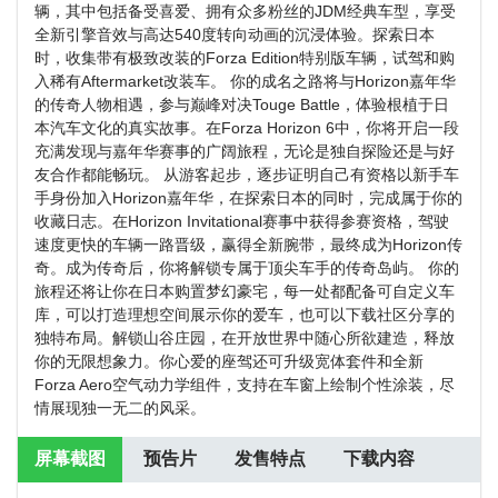
辆，其中包括备受喜爱、拥有众多粉丝的JDM经典车型，享受
全新引擎音效与高达540度转向动画的沉浸体验。探索日本
时，收集带有极致改装的Forza Edition特别版车辆，试驾和购
入稀有Aftermarket改装车。 你的成名之路将与Horizon嘉年华
的传奇人物相遇，参与巅峰对决Touge Battle，体验根植于日
本汽车文化的真实故事。在Forza Horizon 6中，你将开启一段
充满发现与嘉年华赛事的广阔旅程，无论是独自探险还是与好
友合作都能畅玩。 从游客起步，逐步证明自己有资格以新手车
手身份加入Horizon嘉年华，在探索日本的同时，完成属于你的
收藏日志。在Horizon Invitational赛事中获得参赛资格，驾驶
速度更快的车辆一路晋级，赢得全新腕带，最终成为Horizon传
奇。成为传奇后，你将解锁专属于顶尖车手的传奇岛屿。 你的
旅程还将让你在日本购置梦幻豪宅，每一处都配备可自定义车
库，可以打造理想空间展示你的爱车，也可以下载社区分享的
独特布局。解锁山谷庄园，在开放世界中随心所欲建造，释放
你的无限想象力。你心爱的座驾还可升级宽体套件和全新
Forza Aero空气动力学组件，支持在车窗上绘制个性涂装，尽
情展现独一无二的风采。
屏幕截图
预告片
发售特点
下载内容