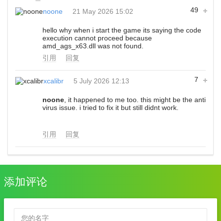
49
noone
21 May 2026 15:02
hello why when i start the game its saying the code
execution cannot proceed because
amd_ags_x63.dll was not found.
引用
回复
7
xcalibr
5 July 2026 12:13
noone
, it happened to me too. this might be the anti
virus issue. i tried to fix it but still didnt work.
引用
回复
添加评论