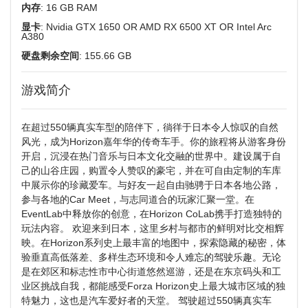
内存
: 16 GB RAM
显卡
: Nvidia GTX 1650 OR AMD RX 6500 XT OR Intel Arc
A380
硬盘剩余空间
: 155.66 GB
游戏简介
在超过550辆真实车型的陪伴下，徜徉于日本令人惊叹的自然
风光，成为Horizon嘉年华的传奇车手。你的旅程将从游客身份
开启，沉浸在热门音乐与日本文化交融的世界中。建设属于自
己的山谷庄园，购置令人赞叹的豪宅，并在可自由定制的车库
中展示你的珍藏爱车。与好友一起自由驰骋于日本各地公路，
参与各地的Car Meet，与志同道合的玩家汇聚一堂。在
EventLab中释放你的创意，在Horizon CoLab携手打造独特的
玩法内容。 欢迎来到日本，这里乡村与都市的鲜明对比交相辉
映。在Horizon系列史上最丰富的地图中，探索隐藏的秘密，体
验垂直高低落差、多样生态环境和令人难忘的驾驶乐趣。无论
是在郊区和标志性市中心街道悠然巡游，还是在东京码头和工
业区挑战自我，都能感受Forza Horizon史上最大城市区域的独
特魅力，这也是汽车爱好者的天堂。 驾驶超过550辆真实车