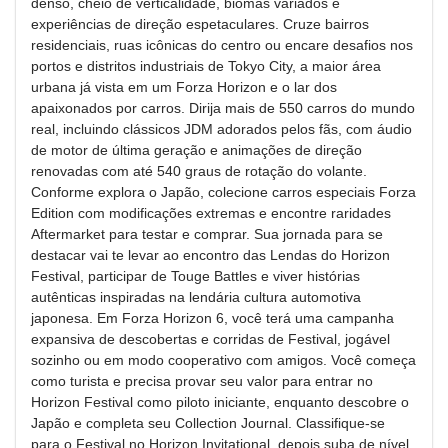
denso, cheio de verticalidade, biomas variados e
experiências de direção espetaculares. Cruze bairros
residenciais, ruas icônicas do centro ou encare desafios nos
portos e distritos industriais de Tokyo City, a maior área
urbana já vista em um Forza Horizon e o lar dos
apaixonados por carros. Dirija mais de 550 carros do mundo
real, incluindo clássicos JDM adorados pelos fãs, com áudio
de motor de última geração e animações de direção
renovadas com até 540 graus de rotação do volante.
Conforme explora o Japão, colecione carros especiais Forza
Edition com modificações extremas e encontre raridades
Aftermarket para testar e comprar. Sua jornada para se
destacar vai te levar ao encontro das Lendas do Horizon
Festival, participar de Touge Battles e viver histórias
autênticas inspiradas na lendária cultura automotiva
japonesa. Em Forza Horizon 6, você terá uma campanha
expansiva de descobertas e corridas de Festival, jogável
sozinho ou em modo cooperativo com amigos. Você começa
como turista e precisa provar seu valor para entrar no
Horizon Festival como piloto iniciante, enquanto descobre o
Japão e completa seu Collection Journal. Classifique-se
para o Festival no Horizon Invitational, depois suba de nível