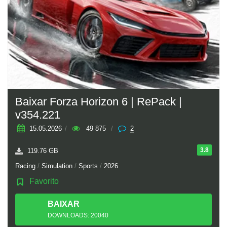
Baixar Forza Horizon 6 | RePack |
v354.221
15.05.2026
/
49 875
/
2
3.8
119.76 GB
Racing
/
Simulation
/
Sports
/
2026
Favorito
BAIXAR
TORRENT
DOWNLOADS: 20040