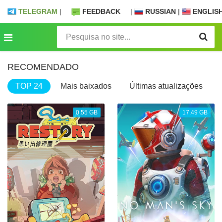
TELEGRAM
|
FEEDBACK
|
RUSSIAN
|
ENGLIS
RECOMENDADO
TOP 24
Mais baixados
Últimas atualizações
0.55 GB
17.49 GB