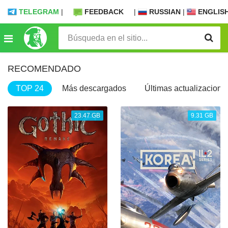
TELEGRAM
|
FEEDBACK
|
RUSSIAN
|
ENGLIS
RECOMENDADO
TOP 24
Más descargados
Últimas actualizacione
23.47 GB
9.31 GB