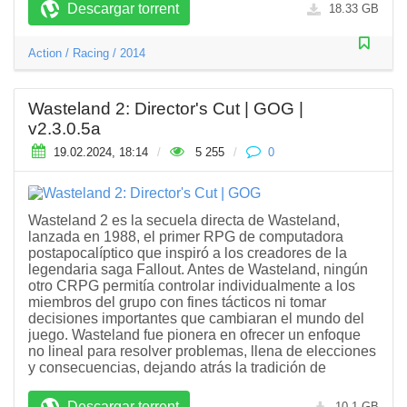
Descargar torrent
18.33 GB
Action
/
Racing
/
2014
Wasteland 2: Director's Cut | GOG |
v2.3.0.5а
19.02.2024, 18:14
/
5 255
/
0
Wasteland 2 es la secuela directa de Wasteland,
lanzada en 1988, el primer RPG de computadora
postapocalíptico que inspiró a los creadores de la
legendaria saga Fallout. Antes de Wasteland, ningún
otro CRPG permitía controlar individualmente a los
miembros del grupo con fines tácticos ni tomar
decisiones importantes que cambiaran el mundo del
juego. Wasteland fue pionera en ofrecer un enfoque
no lineal para resolver problemas, llena de elecciones
y consecuencias, dejando atrás la tradición de
Descargar torrent
10.1 GB