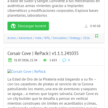
a base de sudor y sangre. Convierte a tus mercenarios en
auténticas armas vivientes gracias a implantes
cibernéticos y modificaciones corporales. Explora bases
planetarias, laboratorios
Descargar torrent
0.40 GB
Action
/
Adventure
/
Indie
/
RPG
/
Simulation
/
Strategy
/
2026
Corsair Cove | RePack | v1.1.1.241035
31.07.2026, 21:34
/
1 653
/
0
La Edad de Oro de la Piratería está llegando a su fin –
con los cazadores de piratas al servicio de la Corona
patrullando los mares, una era de aventuras y saqueos
se apaga… a menos que logres salvarla. Corsair Cove es
un city builder que te desafía a pensar en vertical
mientras construyes sin límites en acantilados y cimas,