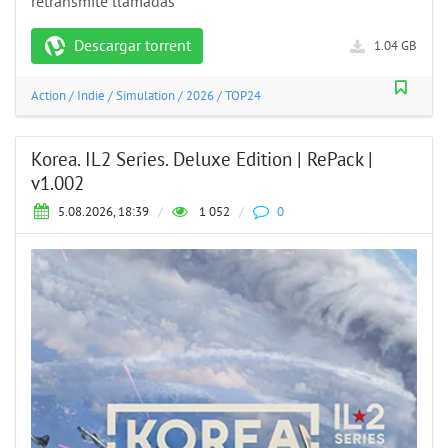
retransmite llamadas
Descargar torrent
1.04 GB
Action
/
Indie
/
Simulation
/
2026
/
TOP24
Korea. IL2 Series. Deluxe Edition | RePack |
v1.002
5.08.2026, 18:39
/
1 052
/
0