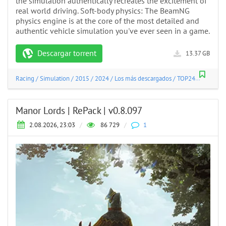
the simulation authentically recreates the excitement of
real world driving. Soft-body physics: The BeamNG
physics engine is at the core of the most detailed and
authentic vehicle simulation you've ever seen in a game.
Descargar torrent
13.37 GB
Racing
/
Simulation
/
2015
/
2024
/
Los más descargados
/
TOP24
Manor Lords | RePack | v0.8.097
2.08.2026, 23:03
/
86 729
/
1