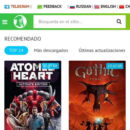
TELEGRAM
|
FEEDBACK
|
RUSSIAN
|
ENGLISH
|
CH
RECOMENDADO
TOP 24
Más descargados
Últimas actualizaciones
61.25 GB
23.47 GB