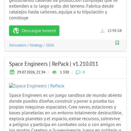
gestionando cadenas de producción complejas que se
extienden a lo largo y alto del terreno. Fabrica desde
catalejos hasta cañones, equipa a tu tripulación y
construye
Descargar torrent
13.98 GB
Simulation
/
Strategy
/
2026
Space Engineers | RePack | v1.210.011
29.07.2026, 21:34
/
1 330
/
0
Space Engineers es un juego sandbox de mundo abierto
donde puedes diseñar, construir y poner a prueba tus
propias máquinas espaciales. Crea naves, estaciones y
bases planetarias en un entorno totalmente destructible,
explora planetas y el espacio, extrae recursos, sobrevive
a peligros y participa en combates solo o con amigos en
los modos Creativo o Supervivencia. Juega en solitario o