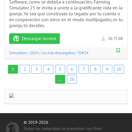
Software, como se detalla a continuación. Farming
Simulator 25 te invita a unirte a la gratificante vida en la
granja. Ya sea que construyas tu legado por tu cuenta o
en cooperación con otros en el modo multijugador, es tu
granja, tú decides.
Descargar torrent
26.72 GB
Simulation
/
2024
/
Los más descargados
/
TOP24
1
2
3
4
5
6
7
8
9
10
...
26
© 2019-2026
Todos los materiales se presentan con fines