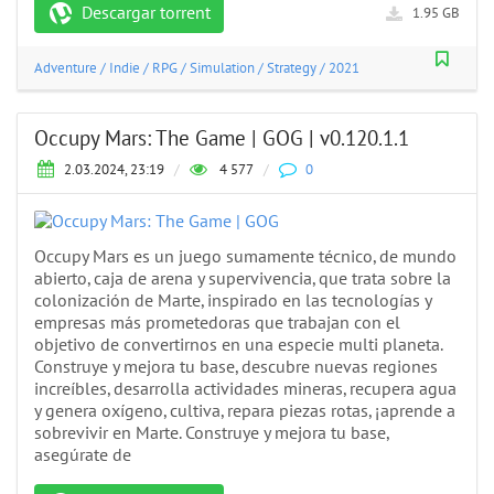
Descargar torrent
1.95 GB
Adventure
/
Indie
/
RPG
/
Simulation
/
Strategy
/
2021
Occupy Mars: The Game | GOG | v0.120.1.1
2.03.2024, 23:19
/
4 577
/
0
Occupy Mars es un juego sumamente técnico, de mundo
abierto, caja de arena y supervivencia, que trata sobre la
colonización de Marte, inspirado en las tecnologías y
empresas más prometedoras que trabajan con el
objetivo de convertirnos en una especie multi planeta.
Construye y mejora tu base, descubre nuevas regiones
increíbles, desarrolla actividades mineras, recupera agua
y genera oxígeno, cultiva, repara piezas rotas, ¡aprende a
sobrevivir en Marte. Construye y mejora tu base,
asegúrate de