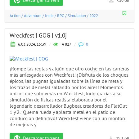
Descargar torrent
7.20 GB
Action
/
Adventure
/
Indie
/
RPG
/
Simulation
/
2022
Wreckfest | GOG | v1.0j
6.03.2024, 15:39
/
4 827
/
0
¡Rompe las reglas y algún que otro coche en las carreras
más arriesgadas con Wreckfest! ¡Disfruta de los choques
épicos, las pugnas igualadas sobre la línea de meta y
los trozos de metal saltando por los aires! Momentos
únicos que solo verás en Wreckfest, todo gracias a su
simulación de físicas realista elaborada por el
legendario desarrollador Bugbear, creadores de FlatOut
1 y 2. ¡Quema rueda y aplasta metal en el patio de
conducción definitivo! Wreckfest viene con un montón
de mejoras y
Descargar torrent
29.1 GB