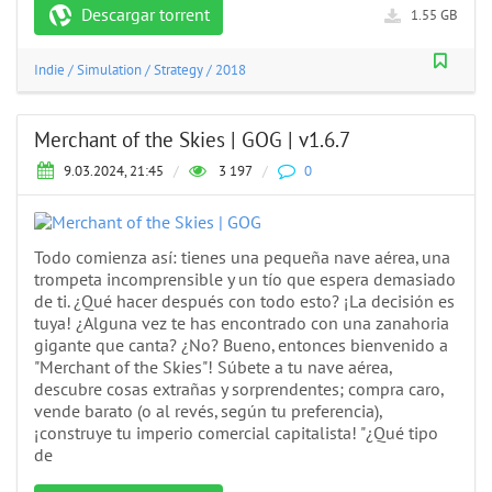
Descargar torrent
1.55 GB
Indie
/
Simulation
/
Strategy
/
2018
Merchant of the Skies | GOG | v1.6.7
9.03.2024, 21:45
/
3 197
/
0
Todo comienza así: tienes una pequeña nave aérea, una
trompeta incomprensible y un tío que espera demasiado
de ti. ¿Qué hacer después con todo esto? ¡La decisión es
tuya! ¿Alguna vez te has encontrado con una zanahoria
gigante que canta? ¿No? Bueno, entonces bienvenido a
"Merchant of the Skies"! Súbete a tu nave aérea,
descubre cosas extrañas y sorprendentes; compra caro,
vende barato (o al revés, según tu preferencia),
¡construye tu imperio comercial capitalista! "¿Qué tipo
de