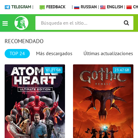
TELEGRAM
|
FEEDBACK
|
RUSSIAN
|
ENGLISH
|
CH
RECOMENDADO
TOP 24
Más descargados
Últimas actualizaciones
61.25 GB
23.47 GB