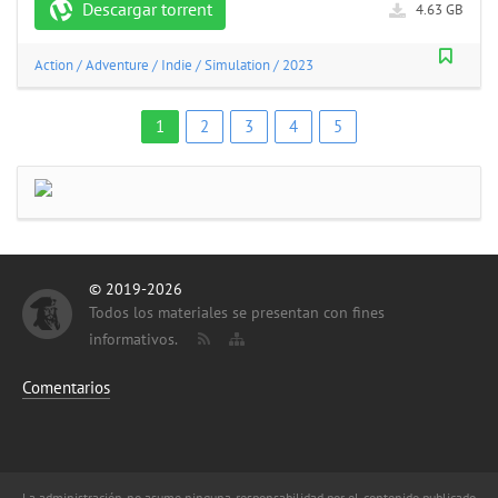
Descargar torrent
4.63 GB
Action
/
Adventure
/
Indie
/
Simulation
/
2023
1
2
3
4
5
© 2019-2026
Todos los materiales se presentan con fines
informativos.
Comentarios
La administración no asume ninguna responsabilidad por el contenido publicado