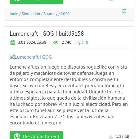
Indie
/
Simulation
/
Strategy
/
2020
Lumencraft | GOG | build9158
3.03.2024, 23:38
/
2 740
/
0
Lumencraft es un juego de disparos roguelike con vista
de pájaro y mecánicas de tower defense. Juega en
entornos completamente destruibles y construye tu
base, excava túneles y encuentra el preciado lumen, la
última esperanza para la humanidad. Durante los dos
últimos siglos, lo que queda de la civilización humana
ha luchado por sobrevivir sin luz ni electricidad. Pero en
este oscuro túnel aún se puede ver la luz de la
esperanza. En el año 2221 los supervivientes han
encontrado el lumen, un
Descargar torrent
1.29 GB