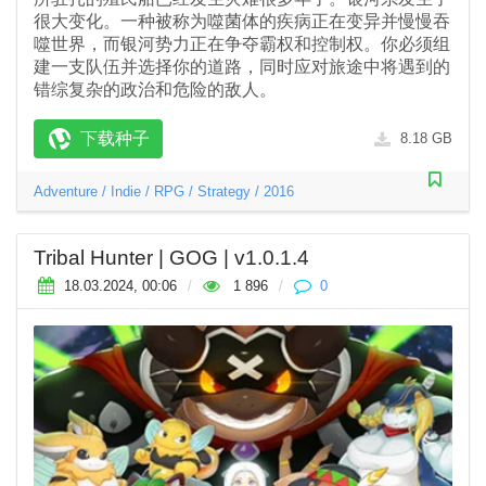
很大变化。一种被称为噬菌体的疾病正在变异并慢慢吞
噬世界，而银河势力正在争夺霸权和控制权。你必须组
建一支队伍并选择你的道路，同时应对旅途中将遇到的
错综复杂的政治和危险的敌人。
下载种子
8.18 GB
Adventure
/
Indie
/
RPG
/
Strategy
/
2016
Tribal Hunter | GOG | v1.0.1.4
18.03.2024, 00:06
/
1 896
/
0