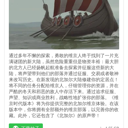
通过多年不懈的探索，勇敢的维京人终于找到了一片充
满谜团的新大陆，虽然危险重重但是物资丰裕：最大胆
的北方人已经扬帆起航准备去探索并征服这些新的大
陆，将声望带到他们的部落并通过征服、交易或者敬神
来改写历史。在新发现的北加尔大陆修建你的定居点！
将不同的任务分配给维京人，仔细管理你的资源，并在
严酷的冬天和邪恶的敌人中存活下来。通过追求征服、
声望、知识或商业胜利，战略性地扩张你的部落。《维
京时代版本》将为你提供完整的北加尔维京体验。在该
版本中，你将拥有全部额外的维京部落，以完善你的收
藏。此外，它还包含了《北加尔》的原声带！