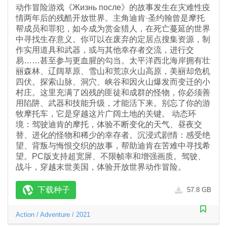
动作冒险游戏《Жизнь после》的故事发生在灾难性疫
情两年后的残酷开放世界。主角迪肯·圣约翰曾是摩托
帮成员和罪犯，如今成为赏金猎人，在死亡蔓延的世界
中寻找生存意义。你可以在废弃的定居点搜集资源，制
作实用道具和武器，或与其他幸存者交流，进行交
易……甚至参与更血腥的勾当。太平洋西北海岸拥有壮
丽森林、辽阔草原、雪山和荒凉火山高原，美丽却危机
四伏。探索山脉、洞穴、峡谷和因火山爆发而变迁的小
村庄。这里充满了凶残的匪徒和成群的怪物，你必须善
用陷阱、武器和技能升级，才能活下来。别忘了你的游
牧摩托车，它是穿越这片广阔土地的关键。 动态环
境：驾驶迪肯的摩托，体验不断变化的天气、昼夜交
替、进化的怪物和稀少的幸存者。沉浸式剧情：感受绝
望、背叛与悔恨交织的故事，帮助迪肯在苦难中寻找希
望。PC版支持超宽屏、不限帧率和增强画质。驾驶、
战斗，穿越末世美国，体验开放世界动作冒险。
下载种子
57.8 GB
Action
/
Adventure
/
2021