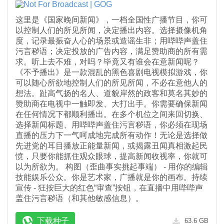
这里是《国家晚间新闻》，一档全国性广播节目，你可
以控制人们的所见所闻，决定播出内容。选择摄像机角
度，记录最振奋人心的场景或造谣生非；用哔哔声盖住
污言秽语；决定投放的广告内容，满足赞助商的所有需
求。听上去不难，对吗？毕竟又有谁会在意新闻呢？
《不予播出》是一款混乱的黑色喜剧电视模拟游戏，你
可以随心所欲地控制人们的所见所闻，不必在意他人的
想法。趾高气扬的名人、道貌岸然的政客和莫名其妙的
赞助商在电视中一触即发、大打出手。你需要确保新闻
在任何情况下都顺利播出。在多个机位之间来回切换、
选择新闻标题、用哔哔声盖住污言秽语，你必须在现场
直播的压力下一气呵成地完成所有动作！无论是选择做
先进党的耳目播放正能量新闻，或揭露丑闻真相激起民
愤，只要你能抓住观众眼球，提高新闻收视率，你就可
以为所欲为。 构图（歪曲事实挑起事端） - 用你的编辑
技能娱乐公众。你是艺术家，广播就是你的画布。持续
宣传 - 狂按巨大的红色“审查”按钮，在直播中用哔哔声
盖住污言秽语（和其他敏感信息）。
下载种子
63.6 GB