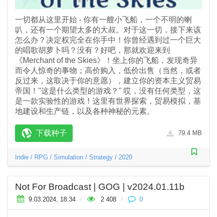
一切都从这里开始 - 你有一艘小飞船，一个不明的喇
叭，还有一个期望太多的大叔。对于这一切，接下来该
怎么办？决定权完全在你手中！你曾经遇到过一个巨大
的唱歌胡萝卜吗？没有？好吧，那就欢迎来到
《Merchant of the Skies》！坐上你的飞船，发现奇异
而令人惊奇的事物；高价购入，低价出售（当然，或者
反过来，这取决于你的意愿），建立你的资本主义贸易
帝国！"这是什么类型的游戏？" 哎，没有任何类型，这
是一款实验性的游戏！这里有世界探索，贸易模拟，基
地建设和生产链，以及各种神秘的元素。
下载种子
79.4 MB
Indie
/
RPG
/
Simulation
/
Strategy
/
2020
Not For Broadcast | GOG | v2024.01.11b
9.03.2024, 18:34
/
2 408
/
0