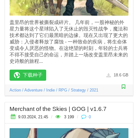
盖里昂的世界被撕裂成碎片。 几年前，一股神秘的外
星力量将这个星球陷入了无休止的毁灭性战争，魔法和
技术都达到了它们最黑暗的边缘。现在又出现了更大的
威胁：入侵者释放了腐蚀 - 一种致命的疾病，将生命体
变成令人厌恶的怪物。在这绝望的时刻，年轻的士兵将
不得不接受自己的命运，并踏上一场改变盖里昂未来的
史诗般的旅程...
下载种子
18.6 GB
Action
/
Adventure
/
Indie
/
RPG
/
Strategy
/
2021
Merchant of the Skies | GOG | v1.6.7
9.03.2024, 21:45
/
3 199
/
0