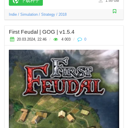
下载种子
1.55 GB
Indie
/
Simulation
/
Strategy
/
2018
First Feudal | GOG | v1.5.4
20.03.2024, 22:46
/
4 003
/
0