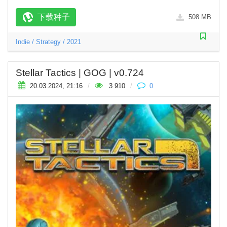
下载种子
508 MB
Indie
/
Strategy
/
2021
Stellar Tactics | GOG | v0.724
20.03.2024, 21:16
/
3 910
/
0