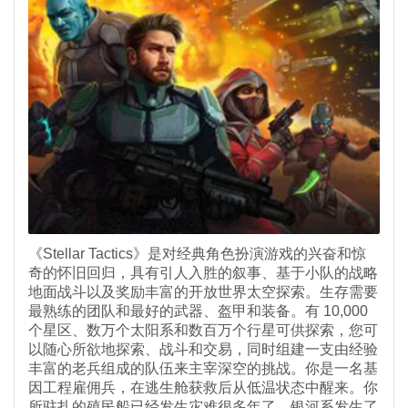
《Stellar Tactics》是对经典角色扮演游戏的兴奋和惊
奇的怀旧回归，具有引人入胜的叙事、基于小队的战略
地面战斗以及奖励丰富的开放世界太空探索。生存需要
最熟练的团队和最好的武器、盔甲和装备。有 10,000
个星区、数万个太阳系和数百万个行星可供探索，您可
以随心所欲地探索、战斗和交易，同时组建一支由经验
丰富的老兵组成的队伍来主宰深空的挑战。你是一名基
因工程雇佣兵，在逃生舱获救后从低温状态中醒来。你
所驻扎的殖民船已经发生灾难很多年了。银河系发生了