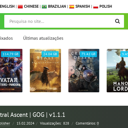
ENGLISH
|
CHINESE
|
BRAZILIAN
|
SPANISH
|
POLISH
ixados
Últimas atualizações
114.79 GB
24.04 GB
75.42 GB
5.4
tral Ascent | GOG | v1.1.1
blisher
/
15.02.2024
/
Visualizações:
828
/
Comentários:
0