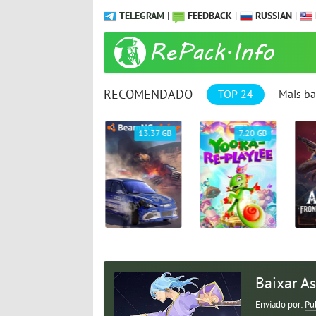
TELEGRAM
|
FEEDBACK
|
RUSSIAN
|
RECOMENDADO
TOP 24
Mais ba
61.25 GB
13.37 GB
7.20 GB
Baixar As
Enviado por:
Pu