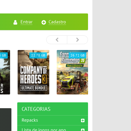
Entrar
Cadastro
5 GB
22.78 GB
26.72 GB
65.33 GB
CATEGORIAS
Repacks
Lista de jogos por ano