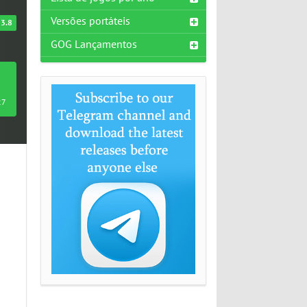
Versões portáteis
3.8
GOG Lançamentos
27