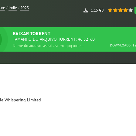
ure
/
Indie
/
2023
1.15 GB
BAIXAR
TORRENT
TAMANHO DO ARQUIVO TORRENT: 46.52 KB
DOWNLOADS: 1
Nome do arquivo: astral_ascent_gog.torrent
le Whispering Limited