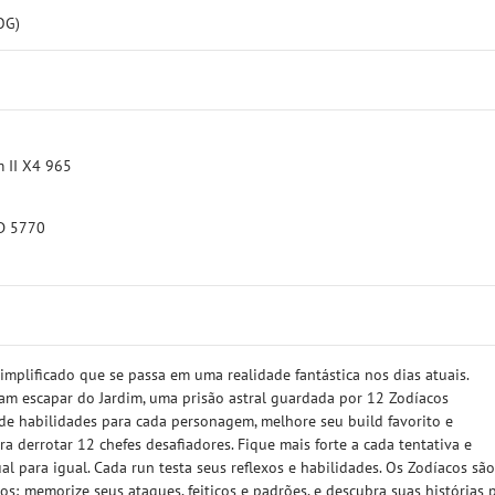
OG)
m II X4 965
HD 5770
implificado que se passa em uma realidade fantástica nos dias atuais.
am escapar do Jardim, uma prisão astral guardada por 12 Zodíacos
de habilidades para cada personagem, melhore seu build favorito e
 derrotar 12 chefes desafiadores. Fique mais forte a cada tentativa e
al para igual. Cada run testa seus reflexos e habilidades. Os Zodíacos sã
; memorize seus ataques, feitiços e padrões, e descubra suas histórias 