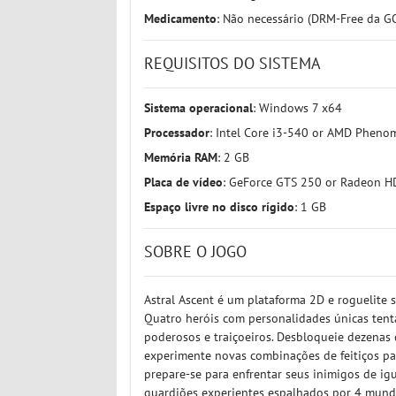
Medicamento
: Não necessário (DRM-Free da G
REQUISITOS DO SISTEMA
Sistema operacional
: Windows 7 x64
Processador
: Intel Core i3-540 or AMD Pheno
Memória RAM
: 2 GB
Placa de vídeo
: GeForce GTS 250 or Radeon 
Espaço livre no disco rígido
: 1 GB
SOBRE O JOGO
Astral Ascent é um plataforma 2D e roguelite s
Quatro heróis com personalidades únicas tent
poderosos e traiçoeiros. Desbloqueie dezenas 
experimente novas combinações de feitiços para
prepare-se para enfrentar seus inimigos de igu
guardiões experientes espalhados por 4 mundos