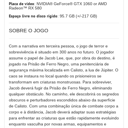
Placa de vídeo
: NVIDIA® GeForce® GTX 1060 or AMD
Radeon™ RX 580
Espaço livre no disco rígido
: 95.7 GB (+/-217 GB)
SOBRE O JOGO
Com a narrativa em terceira pessoa, o jogo de terror e
sobrevivência é situado em 300 anos no futuro. O jogador
assume o papel de Jacob Lee, que, por obra do destino, é
jogado na Prisão de Ferro Negro, uma penitenciária de
segurança máxima localizada em Calisto, a lua de Júpiter. O
caos se instaura no local quando os prisioneiros se
transformam em criaturas monstruosas. Para sobreviver,
Jacob deverá fugir da Prisão de Ferro Negro, eliminando
qualquer obstáculo. No caminho, ele descobrirá os segredos
obscuros e perturbadores escondidos abaixo da superfície
de Calisto. Com uma combinação única de combate corpo a
corpo e à distância, Jacob deverá adaptar suas estratégias
para enfrentar as criaturas que estão rapidamente evoluindo
enquanto vasculha por novas armas, equipamentos e