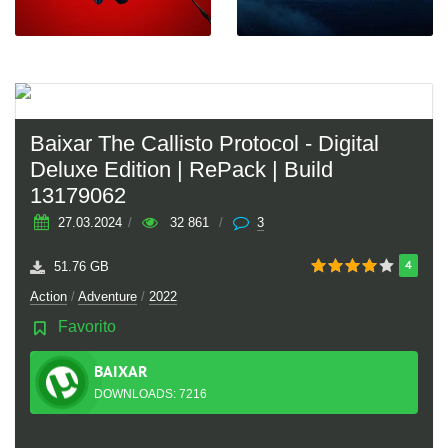
Baixar The Callisto Protocol - Digital
Deluxe Edition | RePack | Build
13179062
27.03.2024
/
32 861
/
3
4
51.76 GB
Action
/
Adventure
/
2022
Favorito
BAIXAR
TORRENT
DOWNLOADS: 7216