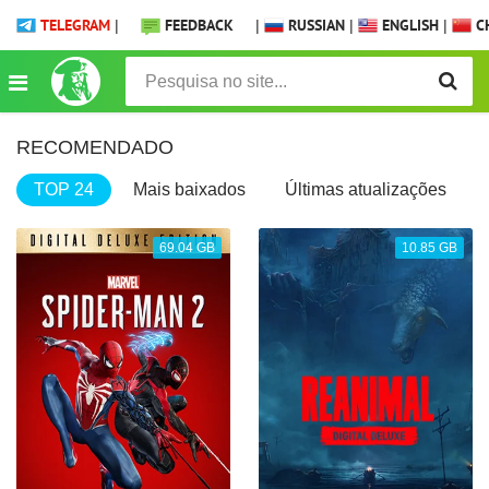
TELEGRAM
|
FEEDBACK
|
RUSSIAN
|
ENGLISH
|
CH
RECOMENDADO
TOP 24
Mais baixados
Últimas atualizações
69.04 GB
10.85 GB