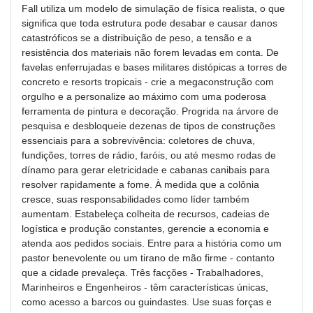
Fall utiliza um modelo de simulação de física realista, o que
significa que toda estrutura pode desabar e causar danos
catastróficos se a distribuição de peso, a tensão e a
resistência dos materiais não forem levadas em conta. De
favelas enferrujadas e bases militares distópicas a torres de
concreto e resorts tropicais - crie a megaconstrução com
orgulho e a personalize ao máximo com uma poderosa
ferramenta de pintura e decoração. Progrida na árvore de
pesquisa e desbloqueie dezenas de tipos de construções
essenciais para a sobrevivência: coletores de chuva,
fundições, torres de rádio, faróis, ou até mesmo rodas de
dínamo para gerar eletricidade e cabanas canibais para
resolver rapidamente a fome. À medida que a colônia
cresce, suas responsabilidades como líder também
aumentam. Estabeleça colheita de recursos, cadeias de
logística e produção constantes, gerencie a economia e
atenda aos pedidos sociais. Entre para a história como um
pastor benevolente ou um tirano de mão firme - contanto
que a cidade prevaleça. Três facções - Trabalhadores,
Marinheiros e Engenheiros - têm características únicas,
como acesso a barcos ou guindastes. Use suas forças e