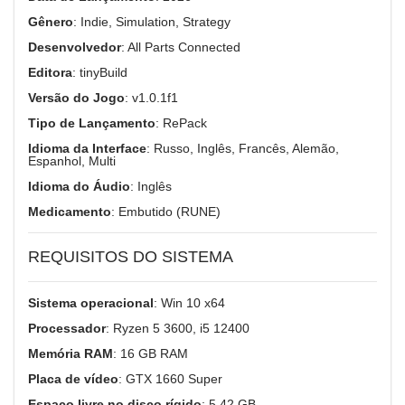
Gênero
: Indie, Simulation, Strategy
Desenvolvedor
: All Parts Connected
Editora
: tinyBuild
Versão do Jogo
: v1.0.1f1
Tipo de Lançamento
: RePack
Idioma da Interface
: Russo, Inglês, Francês, Alemão,
Espanhol, Multi
Idioma do Áudio
: Inglês
Medicamento
: Embutido (RUNE)
REQUISITOS DO SISTEMA
Sistema operacional
: Win 10 x64
Processador
: Ryzen 5 3600, i5 12400
Memória RAM
: 16 GB RAM
Placa de vídeo
: GTX 1660 Super
Espaço livre no disco rígido
: 5.42 GB