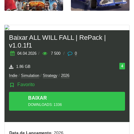
Baixar ALL WILL FALL | RePack |
v1.0.1f1
04.04.2026
/
7 500
/
0
4
1.86 GB
Indie
/
Simulation
/
Strategy
/
2026
Favorito
BAIXAR
TORRENT
DOWNLOADS: 1336
Data de Lançamento
: 2026