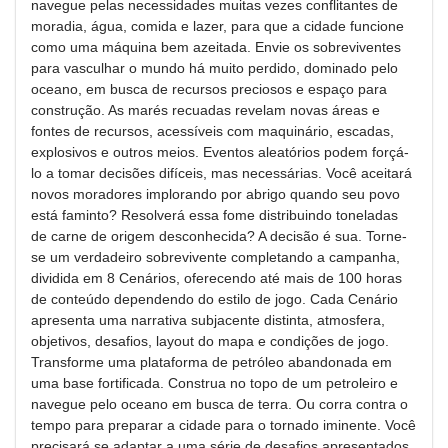
navegue pelas necessidades muitas vezes conflitantes de
moradia, água, comida e lazer, para que a cidade funcione
como uma máquina bem azeitada. Envie os sobreviventes
para vasculhar o mundo há muito perdido, dominado pelo
oceano, em busca de recursos preciosos e espaço para
construção. As marés recuadas revelam novas áreas e
fontes de recursos, acessíveis com maquinário, escadas,
explosivos e outros meios. Eventos aleatórios podem forçá-
lo a tomar decisões difíceis, mas necessárias. Você aceitará
novos moradores implorando por abrigo quando seu povo
está faminto? Resolverá essa fome distribuindo toneladas
de carne de origem desconhecida? A decisão é sua. Torne-
se um verdadeiro sobrevivente completando a campanha,
dividida em 8 Cenários, oferecendo até mais de 100 horas
de conteúdo dependendo do estilo de jogo. Cada Cenário
apresenta uma narrativa subjacente distinta, atmosfera,
objetivos, desafios, layout do mapa e condições de jogo.
Transforme uma plataforma de petróleo abandonada em
uma base fortificada. Construa no topo de um petroleiro e
navegue pelo oceano em busca de terra. Ou corra contra o
tempo para preparar a cidade para o tornado iminente. Você
precisará se adaptar a uma série de desafios apresentados