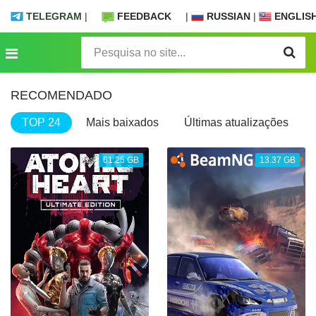
TELEGRAM
|
FEEDBACK
|
RUSSIAN
|
ENGLIS
RECOMENDADO
TOP 24
Mais baixados
Últimas atualizações
61.25 GB
13.37 GB