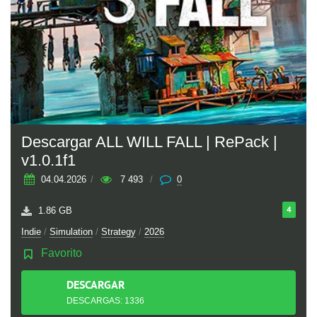
Descargar ALL WILL FALL | RePack |
v1.0.1f1
04.04.2026
/
7 493
/
0
4
1.86 GB
Indie
/
Simulation
/
Strategy
/
2026
Favorito
DESCARGAR
TORRENT
DESCARGAS: 1336