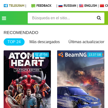
TELEGRAM
|
FEEDBACK
|
RUSSIAN
|
ENGLISH
|
CH
RECOMENDADO
TOP 24
Más descargados
Últimas actualizacione
61.25 GB
13.37 GB