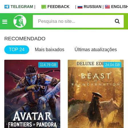
TELEGRAM
|
FEEDBACK
|
RUSSIAN
|
ENGLIS
RECOMENDADO
TOP 24
Mais baixados
Últimas atualizações
114.79 GB
24.04 GB