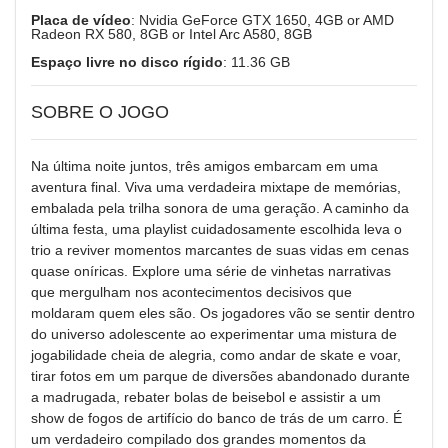
Placa de vídeo
: Nvidia GeForce GTX 1650, 4GB or AMD
Radeon RX 580, 8GB or Intel Arc A580, 8GB
Espaço livre no disco rígido
: 11.36 GB
SOBRE O JOGO
Na última noite juntos, três amigos embarcam em uma
aventura final. Viva uma verdadeira mixtape de memórias,
embalada pela trilha sonora de uma geração. A caminho da
última festa, uma playlist cuidadosamente escolhida leva o
trio a reviver momentos marcantes de suas vidas em cenas
quase oníricas. Explore uma série de vinhetas narrativas
que mergulham nos acontecimentos decisivos que
moldaram quem eles são. Os jogadores vão se sentir dentro
do universo adolescente ao experimentar uma mistura de
jogabilidade cheia de alegria, como andar de skate e voar,
tirar fotos em um parque de diversões abandonado durante
a madrugada, rebater bolas de beisebol e assistir a um
show de fogos de artifício do banco de trás de um carro. É
um verdadeiro compilado dos grandes momentos da