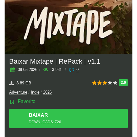
Baixar Mixtape | RePack | v1.1
08.05.2026
/
3 981
/
0
2.6
8.89 GB
Adventure
/
Indie
/
2026
Favorito
BAIXAR
TORRENT
DOWNLOADS: 720