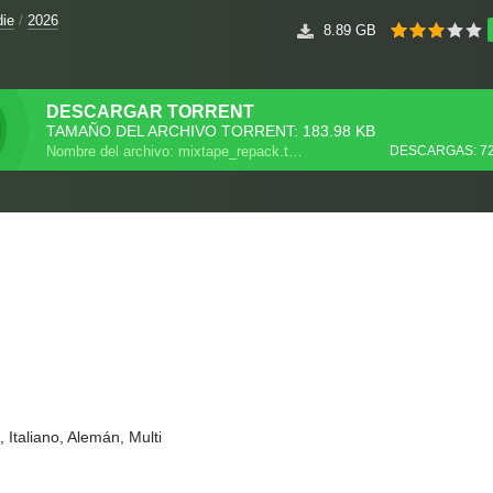
die
/
2026
8.89 GB
DESCARGAR
TORRENT
TAMAÑO DEL ARCHIVO TORRENT: 183.98 KB
Nombre del archivo: mixtape_repack.torrent
DESCARGAS: 7
 Italiano, Alemán, Multi