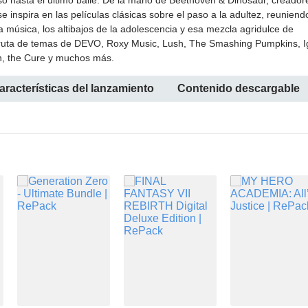
so hasta el último baile. De la mano de Beethoven & Dinosaur, creador
 inspira en las películas clásicas sobre el paso a la adultez, reuniend
la música, los altibajos de la adolescencia y esa mezcla agridulce de
isfruta de temas de DEVO, Roxy Music, Lush, The Smashing Pumpkins, 
on, the Cure y muchos más.
aracterísticas del lanzamiento
Contenido descargable