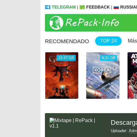
TELEGRAM
|
FEEDBACK
|
RUSSIA
RECOMENDADO
TOP 24
Más
1.04 GB
23.47 GB
9.31 GB
Descarga
Uploader:
Adm