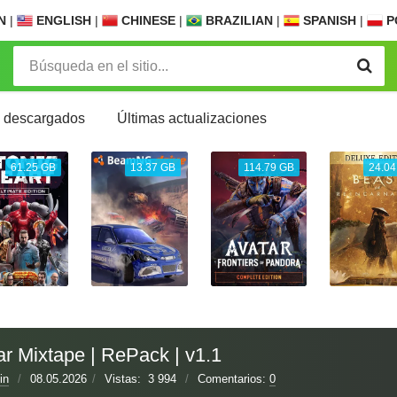
N
|
ENGLISH
|
CHINESE
|
BRAZILIAN
|
SPANISH
|
P
 descargados
Últimas actualizaciones
61.25 GB
13.37 GB
114.79 GB
24.04
r Mixtape | RePack | v1.1
in
/
08.05.2026
/
Vistas:
3 994
/
Comentarios:
0