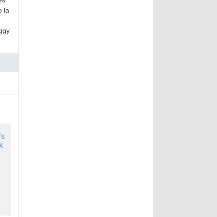
es
o la
Iggy