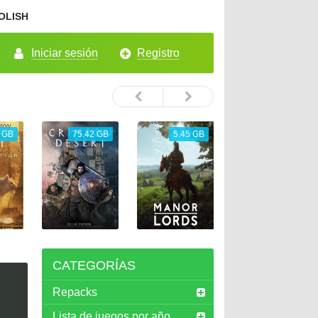
OLISH
Iniciar sesión
Registro
 GB
75.42 GB
5.45 GB
26.72 GB
CATEGORÍAS
Repacks
Lista de juegos por año