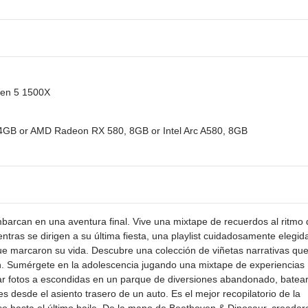
zen 5 1500X
4GB or AMD Radeon RX 580, 8GB or Intel Arc A580, 8GB
mbarcan en una aventura final. Vive una mixtape de recuerdos al ritmo
tras se dirigen a su última fiesta, una playlist cuidadosamente elegid
que marcaron su vida. Descubre una colección de viñetas narrativas qu
on. Sumérgete en la adolescencia jugando una mixtape de experiencias
acar fotos a escondidas en un parque de diversiones abandonado, batea
es desde el asiento trasero de un auto. Es el mejor recopilatorio de la