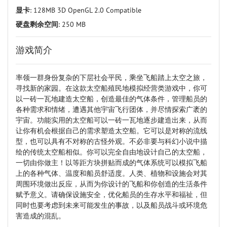
显卡
: 128MB 3D OpenGL 2.0 Compatible
硬盘剩余空间
: 250 MB
游戏简介
率领一群身份复杂的下层社会平民，乘坐飞船踏上太空之旅，
寻找新的家园。在这款太空船殖民地模拟经营类游戏中，你可
以一砖一瓦地建造太空船，创造最佳的气体条件，管理船员的
各种需求和情绪，遭遇其他宇宙飞行团体，并尽情探索广袤的
宇宙。功能实用的太空船可以一砖一瓦地逐步建造出来，从而
让你有机会根据自己的需求塑造太空船。它可以是对称的流线
型，也可以具有不对称的古怪外观。不必非要与科幻小说中描
绘的传统太空船相似。你可以完全自由地设计自己的太空船，
一切由你做主！以等距方块拼贴而成的气体系统可以模拟飞船
上的各种气体、温度和船员舒适度。人类、植物和设施会对其
周围环境做出反应，从而为你设计的飞船和你创造的生活条件
赋予意义。请确保设施安全，优化船员的生存水平和福祉，但
同时也要考虑到未来可能发生的事故，以及船员战斗或环境危
害造成的混乱。