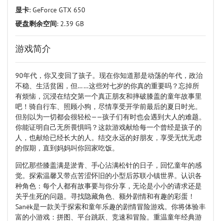
显卡
: GeForce GTX 650
硬盘剩余空间
: 2.39 GB
游戏简介
90年代，你又变回了孩子。现在你知道那是动荡的年代，政治
不稳、生活贫困，但……这些对七岁的你真的重要吗？忘掉所
有烦恼，沉浸在结交第一个真正朋友和摔破膝盖的童年故事里
吧！骑自行车、照顾小狗，尽情享受开学前最后的夏日时光。
但别以为一切都会很轻松——孩子们有时也会遇到大人的难题。
你能证明自己无所畏惧吗？这款游戏献给每一个曾经是孩子的
人，也献给已经长大的人。结交永远的好朋友，享受无忧无虑
的假期，直到妈妈叫你回家吃饭。
回忆那些膝盖满是淤青、手心沾满松针的日子，回忆童年的感
觉。探索温馨又带点苦涩怀旧的小型后苏联小镇世界。认识各
种角色：每个人都有故事要与你分享，无论是小小的请求还是
关乎生死的问题。寻找隐藏角色、额外剧情和有趣的彩蛋！
Sanёk是一款关于探索和童年乐趣的剧情冒险游戏。你将体验丰
富的小游戏：拼图、平台跳跃、竞速和冒险。重温童年经典游