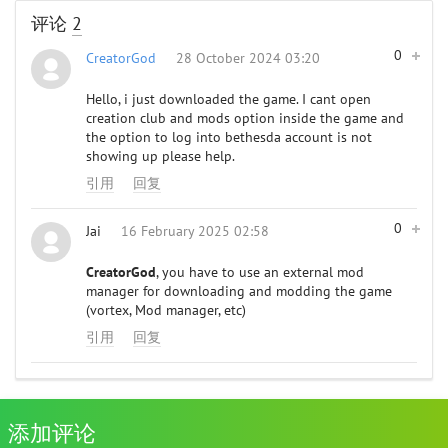
评论
2
0
CreatorGod
28 October 2024 03:20
Hello, i just downloaded the game. I cant open
creation club and mods option inside the game and
the option to log into bethesda account is not
showing up please help.
引用
回复
0
Jai
16 February 2025 02:58
CreatorGod
, you have to use an external mod
manager for downloading and modding the game
(vortex, Mod manager, etc)
引用
回复
添加评论