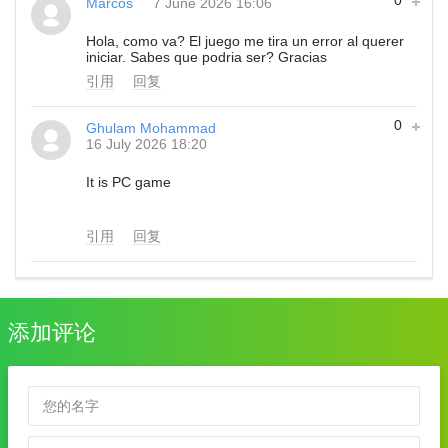
Marcos
7 June 2026 16:06
Hola, como va? El juego me tira un error al querer
iniciar. Sabes que podria ser? Gracias
引用
回复
0
Ghulam Mohammad
16 July 2026 18:20
It is PC game
引用
回复
添加评论