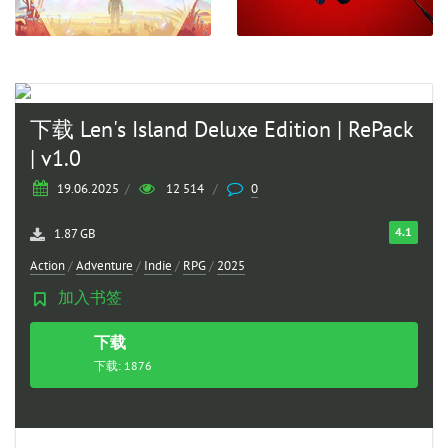
下载 Len's Island Deluxe Edition | RePack
| v1.0
19.06.2025
/
12 514
/
0
4.1
1.87 GB
Action
/
Adventure
/
Indie
/
RPG
/
2025
加入书签
下载
种子
下载: 1876