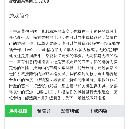
硬盘剩余空间
: 5.82 GB
游戏简介
只带着背包里的工具和积极的态度，你将在一个神秘的群岛上
开始新生活。探索未知的土地，你可以自由选择路径，塑造自
己的旅程。你可以单人冒险，也可以与最多7位好友一起无缝在
线合作。Len's Island 精心平衡了单人和多人模式，无论是独自
建设还是并肩战斗，都能获得充实的体验。无论你是无畏的战
士、富有创意的建造者，还是技术娴熟的农夫，你的选择将决
定你的冒险。按自己的节奏探索世界，提升技能，通过灵活的
进阶系统按照你的游戏风格发展。从轻松到硬核，自由选择适
合自己的难度，或调整世界设置，解锁无限可能。掌握制作和
附魔的艺术，打造强力武器、坚固盔甲和关键生存工具。采集
环境中的资源，加以加工，并根据你的风格进行无限组合。烹
饪食物、酿造药水并升级装备，为下一场挑战做好准备。
屏幕截图
预告片
发售特点
下载内容