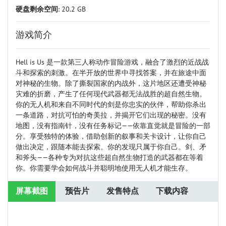
硬盘剩余空间
: 20.2 GB
游戏简介
Hell is Us 是一款第三人称动作冒险游戏，融合了激烈的近战战
斗和探索的刺激。在半开放的世界中寻找答案，并在旅途中面
对神秘的生物。除了撕裂国家的内战外，这片地区还遭受神秘
灾难的折磨，产生了任何现代武器都无法战胜的超自然生物。
你的无人机和来自不同时代的剑是你忠实的伙伴，帮助你杀出
一条道路，对抗可怕的奇美拉，并揭开它们出现的秘密。没有
地图，没有指南针，没有任务标记——依靠直觉就是冒险的一部
分。享受独特的体验，借助创新的叙事和关卡设计，让你自己
做出决定，跟随本能去探索。你的发现只属于你自己。剑、矛
和斧头——各种专为对抗这些超自然生物打造的武器都在等着
你。你需要学会如何战斗并聪明地使用无人机才能生存。
屏幕截图
预告片
发售特点
下载内容