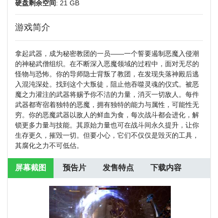
硬盘剩余空间
: 21 GB
游戏简介
拿起武器，成为秘密教团的一员——一个誓要遏制恶魔入侵潮
的神秘武僧组织。在不断深入恶魔领域的过程中，面对无尽的
怪物与恐怖。你的导师隐士背叛了教团，在发现失落神殿后逃
入混沌深处。找到这个大叛徒，阻止他吞噬灵魂的仪式。被恶
魔之力灌注的武器将赐予你不洁的力量，消灭一切敌人。每件
武器都寄宿着独特的恶魔，拥有独特的能力与属性，可能性无
穷。你的恶魔武器以敌人的鲜血为食，每次战斗都会进化，解
锁更多力量与技能。其原始力量也可在战斗间永久提升，让你
生存更久，摧毁一切。但要小心，它们不仅仅是毁灭的工具，
其腐化之力不可低估。
屏幕截图
预告片
发售特点
下载内容