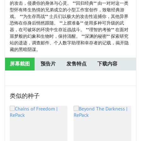
的攻击，侵袭你的身体与心灵。 **回归经典** 由一对对这一类
型怀有终生热情的兄弟成立的小型工作室创作，致敬经典游
戏。 **为生存而战** 士兵们以极大的攻击性追捕你，其他异界
恐怖在你身后悄然跟随。 **上膛准备** 使用多种可升级的武
器，在可破坏的环境中生存近战战斗。 **理智的考验** 在面对
噩梦般的幻象和生物时，保持清醒。 **深渊的秘密** 探索研究
站的遗迹，调查邮件、个人数字助理和幸存者的记载，揭开隐
藏的黑暗阴谋。
屏幕截图
预告片
发售特点
下载内容
类似的种子