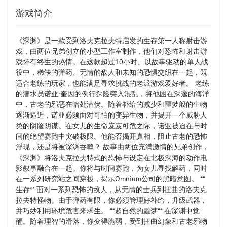
游戏简介
《深渊》是一款受到洛夫克拉夫特启发的生存第一人称射击游
戏，由两位兄弟创立的小型工作室制作，他们对恐怖和射击游
戏怀有终生的热情。在这款超过10小时、以故事驱动的单人战
役中，稀缺的弹药、无情的敌人和未知的恐惧交织在一起，既
适合老练的玩家，也能满足寻求挑战的老派游戏爱好者。 老练
的潜水员诺亚·奎因的例行探险突入混乱，将他困在深邃的海洋
中，古老的邪恶在暗处潜伏。随着补给的减少和噩梦般的生物
逐渐逼近，诺亚必须面对可怕的变异生物，并揭开一个威胁人
类的阴险阴谋。在女儿的生命岌岌可危之际，诺亚被迫在与时
间的绝望赛跑中突破极限。他能否揭开真相，阻止古老的恐怖
浮现，还是将被深渊吞噬？ 故事由两位充满激情的兄弟创作，
《深渊》将洛夫克拉夫特式的恐怖与设定在北极深海的动作电
影叙事融合在一起。你将与时间赛跑，为女儿寻找解药，同时
在一系列研究站之间穿梭，揭示Omnium公司的黑暗意图。 **
生存** 面对一系列恐怖的敌人，从无情的士兵到扭曲的洛夫克
拉夫特怪物。由于弹药有限，你必须管理好补给，升级武器，
并巧妙利用环境危害来求生。 **超自然的噩梦** 在深渊中觉
醒。随着理智的滑落，你变得脆弱，受到扭曲幻象和古老邪物