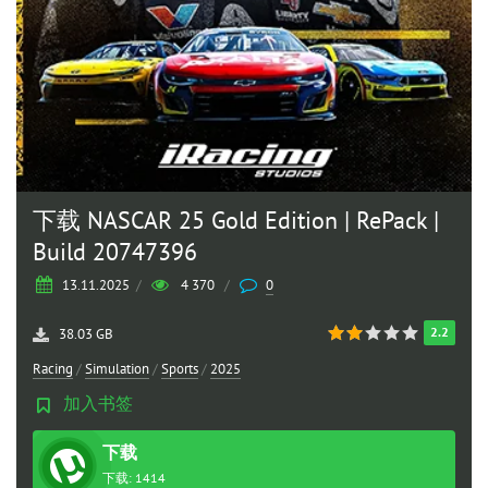
下载 NASCAR 25 Gold Edition | RePack |
Build 20747396
13.11.2025
/
4 370
/
0
2.2
38.03 GB
Racing
/
Simulation
/
Sports
/
2025
加入书签
下载
种子
下载: 1414