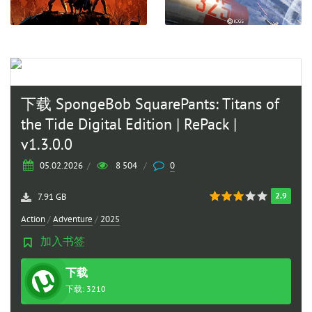
下载 SpongeBob SquarePants: Titans of
the Tide Digital Edition | RePack |
v1.3.0.0
05.02.2026
/
8 504
/
0
2.9
7.91 GB
Action
/
Adventure
/
2025
加入书签
下载
种子
下载: 3210