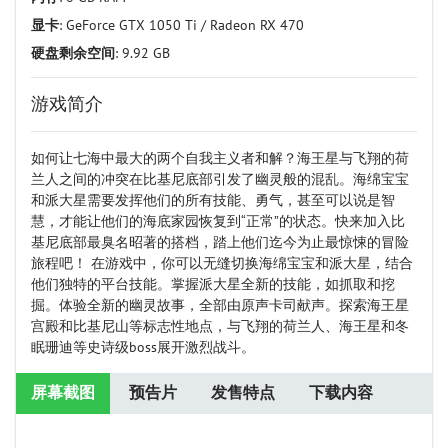
显卡
: GeForce GTX 1050 Ti / Radeon RX 470
硬盘剩余空间
: 9.92 GB
游戏简介
如何让七海中最大的两个自我主义者和解？海王星与飞翔的荷
兰人之间的冲突在比基尼底部引发了幽灵般的混乱。海绵宝宝
和派大星需要发挥他们的所有技能、勇气，甚至可以说是智
慧，才能让他们的海底家园恢复到“正常”的状态。快来加入比
基尼底部最臭名昭著的搭档，踏上他们迄今为止最惊悚的冒险
旅程吧！ 在游戏中，你可以无缝切换海绵宝宝和派大星，结合
他们独特的平台技能。掌握派大星全新的技能，如抓取和挖
掘。体验全新的幽灵故事，全部由原声卡司献声。探索海王星
宫殿和比基尼山等标志性地点，与飞翔的荷兰人、海王星和冬
眠珊迪等史诗级boss展开激烈战斗。
屏幕截图
预告片
发售特点
下载内容