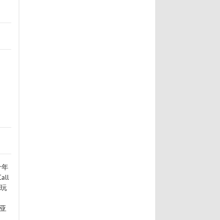
十年
ll
。玩
、
亚