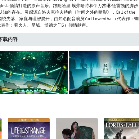
a Iglesia倾情打造的原声音乐。跟随哈里·埃弗哈特和伊万杰琳·德雷顿的脚步
的存在。灵感源自洛夫克拉夫特的《时间之外的暗影》，Call of the
围绕失落、家庭与理智展开，由知名配音演员Yuri Lowenthal（代表作：
es（代表作：看火人、星域、博德之门3）倾情献声。
下载内容