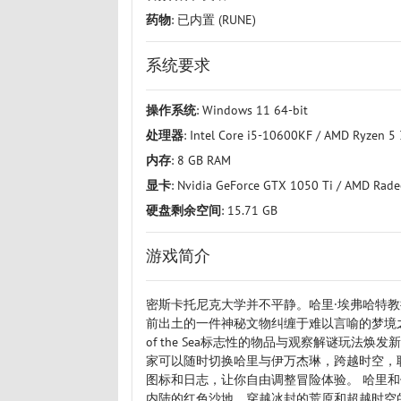
药物
: 已内置 (RUNE)
系统要求
操作系统
: Windows 11 64-bit
处理器
: Intel Core i5-10600KF / AMD Ryzen 5
内存
: 8 GB RAM
显卡
: Nvidia GeForce GTX 1050 Ti / AMD Rad
硬盘剩余空间
: 15.71 GB
游戏简介
密斯卡托尼克大学并不平静。哈里·埃弗哈特
前出土的一件神秘文物纠缠于难以言喻的梦境之
of the Sea标志性的物品与观察解谜玩
家可以随时切换哈里与伊万杰琳，跨越时空，
图标和日志，让你自由调整冒险体验。 哈里
内陆的红色沙地，穿越冰封的荒原和超越时空的异域