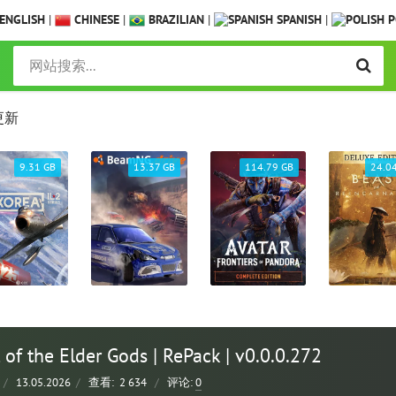
ENGLISH
|
CHINESE
|
BRAZILIAN
|
SPANISH
|
P
更新
9.31 GB
13.37 GB
114.79 GB
24.0
of the Elder Gods | RePack | v0.0.0.272
/
13.05.2026
/
查看:
2 634
/
评论:
0