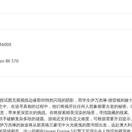
 3600X
eon RX 570
教授试图无视视线边缘那些悄然闪现的阴影，而学生伊万杰琳·德雷顿则被
中。在追寻真相的过程中，他们将揭开比任何人想象都要古老的秘密。Ca
法焕发新意，带来更深层次的挑战。你将探索精美渲染的场景，寻找隐藏的线索
联手破解复杂多段的谜题。游戏还支持自定义难度，可根据需要开启提示
和伊万杰琳的旅途将从新英格兰豪宅中火光摇曳的图书馆出发，远赴澳大利
都市，这一切都在Unreal Engine 5引擎下呈现出令人惊叹的视觉效