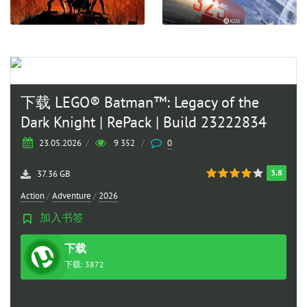
下载 LEGO® Batman™: Legacy of the
Dark Knight | RePack | Build 23222834
23.05.2026
/
9 352
/
0
3.8
37.36 GB
Action
/
Adventure
/
2026
加入书签
下载
种子
下载: 3872