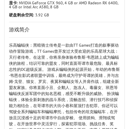
显卡
: NVIDIA GeForce GTX 960, 4 GB or AMD Radeon RX 6400,
4 GB or Intel Arc A580, 8 GB
硬盘剩余空间
: 3.92 GB
游戏简介
乐高蝙蝠侠：黑暗骑士传奇是一款由TT Games打造的叙事驱动
动作冒险游戏，TT Games曾开发过大受欢迎的乐高星球大战：
天行者传奇。在这里，你将亲身体验布鲁斯·韦恩踏上成为蝙蝠
侠的旅程，结识可靠的盟友，同时直面哥谭市最危险、最具标
志性的DC超级反派。 游戏从蝙蝠侠的起源开始，年幼的布鲁斯
·韦恩在影武者联盟中训练，最终成为守护哥谭的英雄，并与吉
姆·戈登、猫女、罗宾、夜翼和蝙蝠女等人并肩作战，组建全新
盟友家族。你将直面小丑、企鹅人、急冻人、毒藤女、班恩等
蝙蝠侠反派军团中的知名恶棍，感受不断升级的威胁。 扮演蝙
蝠侠，体验全新刺激的战斗系统，流畅连招、潜行技巧和侦探
能力相结合，在哥谭市的大街小巷和屋顶打击犯罪。你还可以
驾驶全系列蝙蝠车和蝙蝠摩托，包括传奇的坦克蝙蝠车，在开
放且沉浸感十足的哥谭市中自由穿梭。 使用抓钩、滑翔或驾
驶，在开放世界中灵活穿行，探索犯罪现场、挑战任务、奖