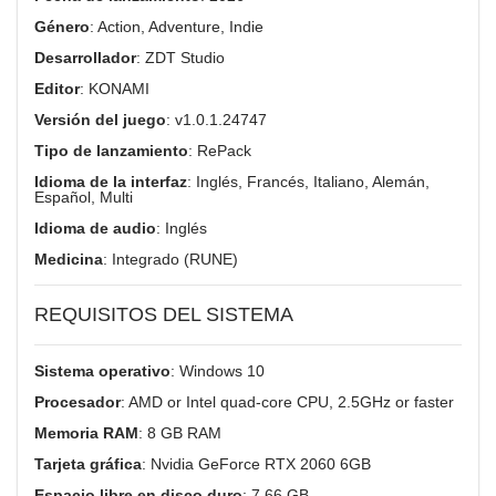
Género
: Action, Adventure, Indie
Desarrollador
: ZDT Studio
Editor
: KONAMI
Versión del juego
: v1.0.1.24747
Tipo de lanzamiento
: RePack
Idioma de la interfaz
: Inglés, Francés, Italiano, Alemán,
Español, Multi
Idioma de audio
: Inglés
Medicina
: Integrado (RUNE)
REQUISITOS DEL SISTEMA
Sistema operativo
: Windows 10
Procesador
: AMD or Intel quad-core CPU, 2.5GHz or faster
Memoria RAM
: 8 GB RAM
Tarjeta gráfica
: Nvidia GeForce RTX 2060 6GB
Espacio libre en disco duro
: 7.66 GB