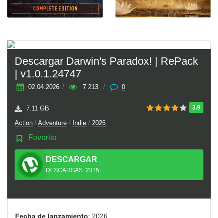
Descargar Darwin's Paradox! | RePack
| v1.0.1.24747
02.04.2026
/
7 213
/
0
3.9
7.11 GB
Action
/
Adventure
/
Indie
/
2026
Favorito
DESCARGAR
TORRENT
DESCARGAS: 2315
Fecha de lanzamiento
: 2026