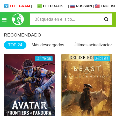
TELEGRAM
|
FEEDBACK
|
RUSSIAN
|
ENGLIS
RECOMENDADO
TOP 24
Más descargados
Últimas actualizacione
114.79 GB
24.04 GB