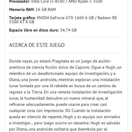
Procesador
: Intel Core i5-8500 / AMD Ryzen 5 3500
Memoria RAM
: 16 GB RAM
Tarjeta gráfica
: NVIDIA GeForce GTX 1660 6 GB / Radeon RX
5500 XT 8 GB
Espacio libre en disco duro
: 34.74 GB
ACERCA DE ESTE JUEGO
Donde vayas, yo estaré. Pragmata es un juego de acción-
aventura de ciencia ficción único de Capcom. Sigue a Hugh, un
miembro de un desafortunado equipo de investigación, y a
Diana, una joven androide, mientras exploran una instalación
lunar tomada por una IA rebelde en busca de un camino de
regreso a la Tierra. En una remota instalación de investigación
lunar, la humanidad descubre un nuevo mineral que, al
refinarse adecuadamente, puede usarse para crear casi
cualquier cosa con impresoras 3D. Cuando la instalación
queda en silencio de repente, Hugh y su equipo son enviados
a investigar... pero luego ocurre un desastre. Hugh es salvado
por Diana, una androide solitaria que deambula por el