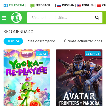
TELEGRAM
|
FEEDBACK
|
RUSSIAN
|
ENGLISH
|
CH
RECOMENDADO
TOP 24
Más descargados
Últimas actualizaciones
7.20 GB
114.79 GB