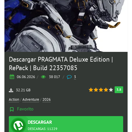
Descargar PRAGMATA Deluxe Edition |
RePack | Build 22357085
06.06.2026
/
38 017
/
3
3.8
32.21 GB
Action
/
Adventure
/
2026
Favorito
DESCARGAR
TORRENT
DESCARGAS: 11229