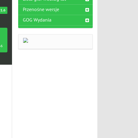
Przenośne wersje
1.6
GOG Wydania
66