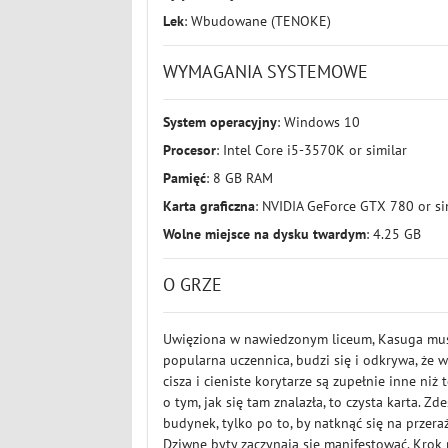
Lek
: Wbudowane (TENOKE)
WYMAGANIA SYSTEMOWE
System operacyjny
: Windows 10
Procesor
: Intel Core i5-3570K or similar
Pamięć
: 8 GB RAM
Karta graficzna
: NVIDIA GeForce GTX 780 or si
Wolne miejsce na dysku twardym
: 4.25 GB
O GRZE
Uwięziona w nawiedzonym liceum, Kasuga musi 
popularna uczennica, budzi się i odkrywa, że 
cisza i cieniste korytarze są zupełnie inne niż
o tym, jak się tam znalazła, to czysta karta.
budynek, tylko po to, by natknąć się na przer
Dziwne byty zaczynają się manifestować. Krok 