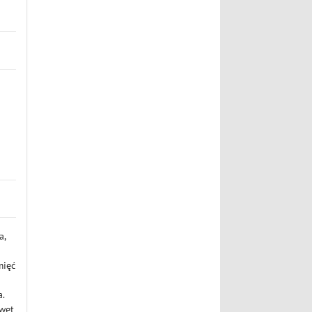
a,
mięć
.
awet