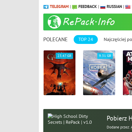
TELEGRAM
|
FEEDBACK
|
RUSSIAN
|
POLECANE
TOP 24
Najczęściej p
1.04 GB
23.47 GB
9.31 GB
Pobierz H
Dodane przez: