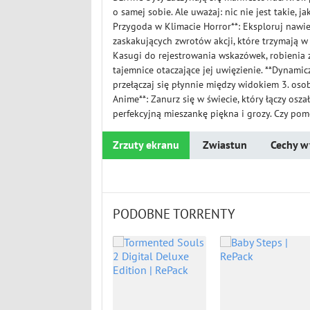
o samej sobie. Ale uważaj: nic nie jest takie, j
Przygoda w Klimacie Horror**: Eksploruj naw
zaskakujących zwrotów akcji, które trzymają w
Kasugi do rejestrowania wskazówek, robienia 
tajemnice otaczające jej uwięzienie. **Dynami
przełączaj się płynnie między widokiem 3. osob
Anime**: Zanurz się w świecie, który łączy os
perfekcyjną mieszankę piękna i grozy. Czy pom
Zrzuty ekranu
Zwiastun
Cechy w
PODOBNE TORRENTY