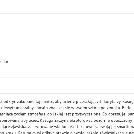
milar
odkryć zakopane tajemnice, aby uciec z przerażających korytarzy. Kasug
w niewytłumaczalny sposób znalazła się w swoim szkole po zmroku. Eerie
 tętniąca życiem atmosfera, do jakiej jest przyzwyczajona. Co gorsza, jej pa
 Zdesperowana, aby uciec, Kasuga zaczyna eksplorować pozornie opuszczony
ażające zjawiska. Zaszyfrowane wiadomości tekstowe zalewają jej smartfona
po kroku, Kasuga musi odkryć prawdę o swojej szkole, rówieśnikach, a n