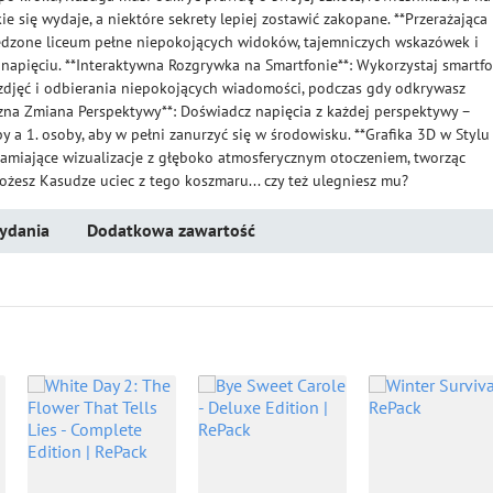
akie się wydaje, a niektóre sekrety lepiej zostawić zakopane. **Przerażająca
iedzone liceum pełne niepokojących widoków, tajemniczych wskazówek i
 napięciu. **Interaktywna Rozgrywka na Smartfonie**: Wykorzystaj smartf
zdjęć i odbierania niepokojących wiadomości, podczas gdy odkrywasz
czna Zmiana Perspektywy**: Doświadcz napięcia z każdej perspektywy –
y a 1. osoby, aby w pełni zanurzyć się w środowisku. **Grafika 3D w Stylu
załamiające wizualizacje z głęboko atmosferycznym otoczeniem, tworząc
ożesz Kasudze uciec z tego koszmaru... czy też ulegniesz mu?
ydania
Dodatkowa zawartość