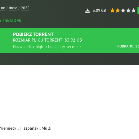
ure
/
Indie
/
2025
3.89 GB
o zakładek
POBIERZ
TORRENT
ROZMIAR PLIKU TORRENT: 83.92 KB
POBRANO: 2
Nazwa pliku: high_school_dirty_secrets_repack.torrent
 Niemiecki, Hiszpański, Multi