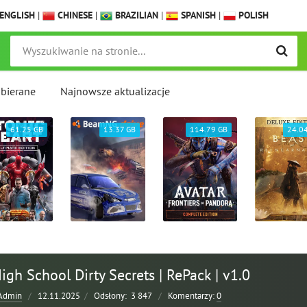
ENGLISH
|
CHINESE
|
BRAZILIAN
|
SPANISH
|
POLISH
obierane
Najnowsze aktualizacje
61.25 GB
13.37 GB
114.79 GB
24.0
igh School Dirty Secrets | RePack | v1.0
Admin
/
12.11.2025
/
Odsłony:
3 847
/
Komentarzy:
0