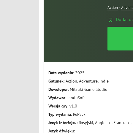
Action
/
Advent
Dodaj d
Data wydania
: 2025
Gatunek
: Action, Adventure, Indie
Deweloper
: Mitsuki Game Studio
Wydawca
: JanduSoft
Wersja gry
: v1.0
Typ wydania
: RePack
Język interfejsu
: Rosyjski, Angielski, Francuski,
Język dźwięku
: -