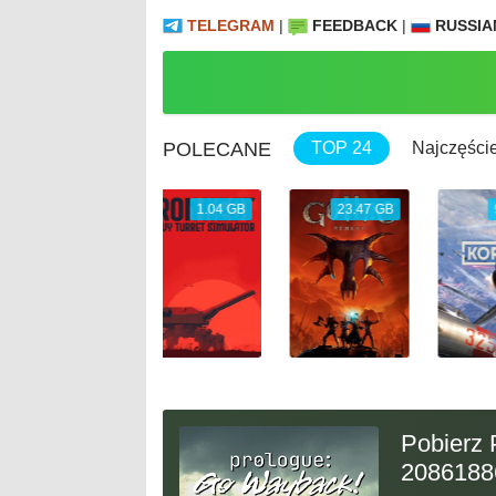
TELEGRAM
|
FEEDBACK
|
RUSSIA
POLECANE
TOP 24
Najczęście
1.04 GB
23.47 GB
9.31 GB
Pobierz 
2086188