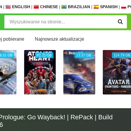
N
|
ENGLISH
|
CHINESE
|
BRAZILIAN
|
SPANISH
|
P
j pobierane
Najnowsze aktualizacje
61.25 GB
13.37 GB
114.79 GB
24.04
Prologue: Go Wayback! | RePack | Build
6