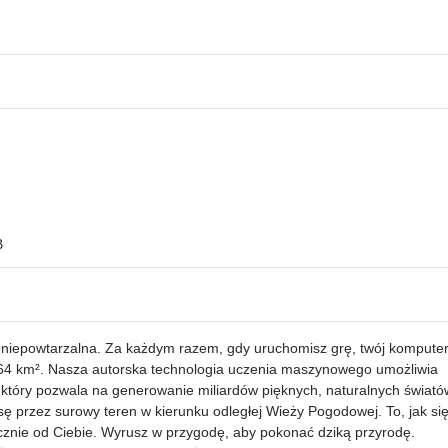
B
 niepowtarzalna. Za każdym razem, gdy uruchomisz grę, twój kompute
 64 km². Nasza autorska technologia uczenia maszynowego umożliwia
 który pozwala na generowanie miliardów pięknych, naturalnych świató
ę przez surowy teren w kierunku odległej Wieży Pogodowej. To, jak si
ącznie od Ciebie. Wyrusz w przygodę, aby pokonać dziką przyrodę.