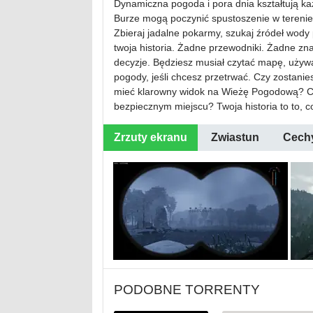
Dynamiczna pogoda i pora dnia kształtują ka
Burze mogą poczynić spustoszenie w terenie.
Zbieraj jadalne pokarmy, szukaj źródeł wody p
twoja historia. Żadne przewodniki. Żadne znak
decyzje. Będziesz musiał czytać mapę, uży
pogody, jeśli chcesz przetrwać. Czy zostanie
mieć klarowny widok na Wieżę Pogodową? Czy
bezpiecznym miejscu? Twoja historia to to, co
Zrzuty ekranu
Zwiastun
Cech
PODOBNE TORRENTY