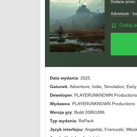
Dodane przez
Adventure
/
In
Dodaj d
Data wydania
: 2025
Gatunek
: Adventure, Indie, Simulation, Earl
Deweloper
: PLAYERUNKNOWN Productions
Wydawca
: PLAYERUNKNOWN Productions
Wersja gry
: Build 20861886
Typ wydania
: RePack
Język interfejsu
: Angielski, Francuski, Włosk