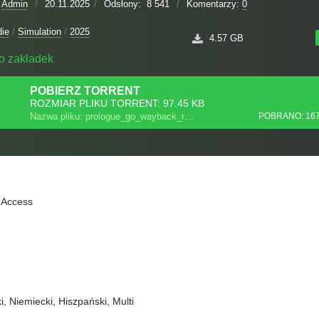
:
Admin
/
20.11.2025
/
Odsłony:
8 541
/
Komentarzy:
0
die
/
Simulation
/
2025
4.57 GB
o zakładek
POBIERZ
TORRENT
ROZMIAR PLIKU TORRENT: 97.45 KB
Nazwa pliku: prologue_go_wayback_repack.torrent
POBRANO: 16
y Access
i, Niemiecki, Hiszpański, Multi