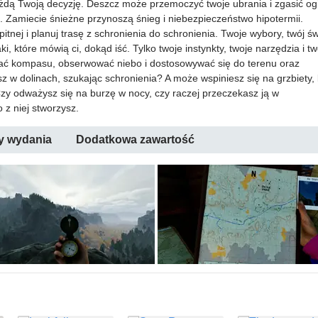
żdą Twoją decyzję. Deszcz może przemoczyć twoje ubrania i zgasić og
 Zamiecie śnieżne przynoszą śnieg i niebezpieczeństwo hipotermii.
itnej i planuj trasę z schronienia do schronienia. Twoje wybory, twój św
i, które mówią ci, dokąd iść. Tylko twoje instynkty, twoje narzędzia i tw
wać kompasu, obserwować niebo i dostosowywać się do terenu oraz
sz w dolinach, szukając schronienia? A może wspiniesz się na grzbiety,
 odważysz się na burzę w nocy, czy raczej przeczekasz ją w
 z niej stworzysz.
y wydania
Dodatkowa zawartość