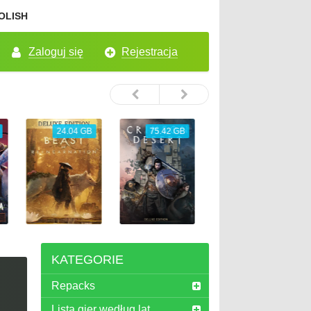
OLISH
Zaloguj się
Rejestracja
 GB
75.42 GB
5.45 GB
26.72 GB
KATEGORIE
Repacks
Lista gier według lat