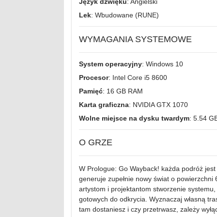
Język dźwięku
: Angielski
Lek
: Wbudowane (RUNE)
WYMAGANIA SYSTEMOWE
System operacyjny
: Windows 10
Procesor
: Intel Core i5 8600
Pamięć
: 16 GB RAM
Karta graficzna
: NVIDIA GTX 1070
Wolne miejsce na dysku twardym
: 5.54 G
O GRZE
W Prologue: Go Wayback! każda podróż jest
generuje zupełnie nowy świat o powierzchni
artystom i projektantom stworzenie systemu,
gotowych do odkrycia. Wyznaczaj własną tras
tam dostaniesz i czy przetrwasz, zależy wył