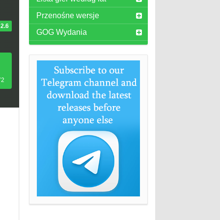
Przenośne wersje
2.6
GOG Wydania
72