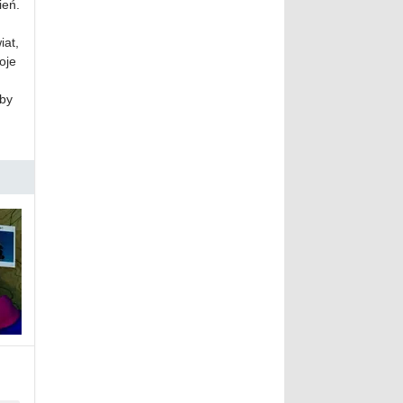
ień.
iat,
oje
 by