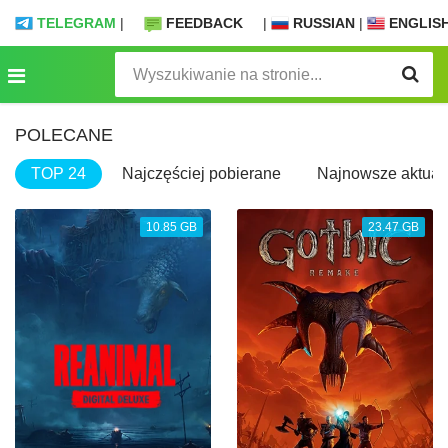
TELEGRAM
|
FEEDBACK
|
RUSSIAN
|
ENGLIS
POLECANE
TOP 24
Najczęściej pobierane
Najnowsze aktuali
10.85 GB
23.47 GB