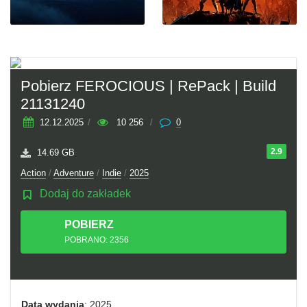
Pobierz FEROCIOUS | RePack | Build
21131240
12.12.2025
/
10 256
/
0
2.9
14.69 GB
Action
/
Adventure
/
Indie
/
2025
Dodaj do zakładek
POBIERZ
TORRENT
POBRANO: 2356
Data wydania
: 2025