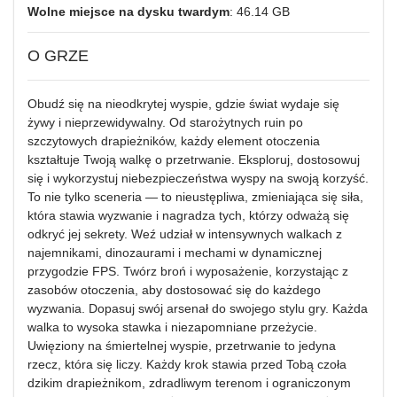
Wolne miejsce na dysku twardym
: 46.14 GB
O GRZE
Obudź się na nieodkrytej wyspie, gdzie świat wydaje się
żywy i nieprzewidywalny. Od starożytnych ruin po
szczytowych drapieżników, każdy element otoczenia
kształtuje Twoją walkę o przetrwanie. Eksploruj, dostosowuj
się i wykorzystuj niebezpieczeństwa wyspy na swoją korzyść.
To nie tylko sceneria — to nieustępliwa, zmieniająca się siła,
która stawia wyzwanie i nagradza tych, którzy odważą się
odkryć jej sekrety. Weź udział w intensywnych walkach z
najemnikami, dinozaurami i mechami w dynamicznej
przygodzie FPS. Twórz broń i wyposażenie, korzystając z
zasobów otoczenia, aby dostosować się do każdego
wyzwania. Dopasuj swój arsenał do swojego stylu gry. Każda
walka to wysoka stawka i niezapomniane przeżycie.
Uwięziony na śmiertelnej wyspie, przetrwanie to jedyna
rzecz, która się liczy. Każdy krok stawia przed Tobą czoła
dzikim drapieżnikom, zdradliwym terenom i ograniczonym