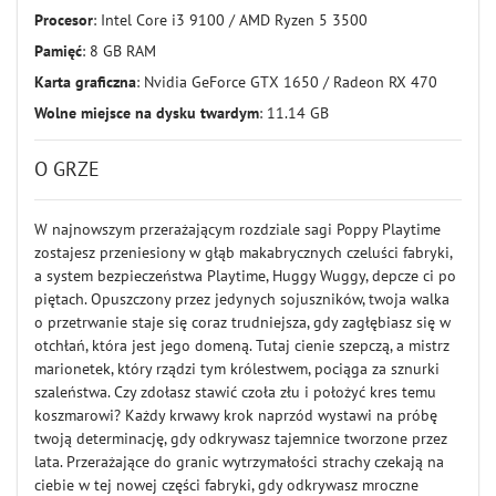
Procesor
: Intel Core i3 9100 / AMD Ryzen 5 3500
Pamięć
: 8 GB RAM
Karta graficzna
: Nvidia GeForce GTX 1650 / Radeon RX 470
Wolne miejsce na dysku twardym
: 11.14 GB
O GRZE
W najnowszym przerażającym rozdziale sagi Poppy Playtime
zostajesz przeniesiony w głąb makabrycznych czeluści fabryki,
a system bezpieczeństwa Playtime, Huggy Wuggy, depcze ci po
piętach. Opuszczony przez jedynych sojuszników, twoja walka
o przetrwanie staje się coraz trudniejsza, gdy zagłębiasz się w
otchłań, która jest jego domeną. Tutaj cienie szepczą, a mistrz
marionetek, który rządzi tym królestwem, pociąga za sznurki
szaleństwa. Czy zdołasz stawić czoła złu i położyć kres temu
koszmarowi? Każdy krwawy krok naprzód wystawi na próbę
twoją determinację, gdy odkrywasz tajemnice tworzone przez
lata. Przerażające do granic wytrzymałości strachy czekają na
ciebie w tej nowej części fabryki, gdy odkrywasz mroczne