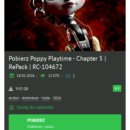
Pobierz Poppy Playtime - Chapter 5 |
RePack | RC-104672
18.02.2026
/
22 070
/
1
4.1
9.02 GB
Action
/
Adventure
/
Indie
/
2026
Dodaj do zakładek
POBIERZ
TORRENT
POBRANO: 18681