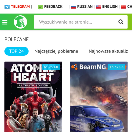
TELEGRAM
|
FEEDBACK
|
RUSSIAN
|
ENGLISH
|
CH
POLECANE
TOP 24
Najczęściej pobierane
Najnowsze aktualizac
61.25 GB
13.37 GB