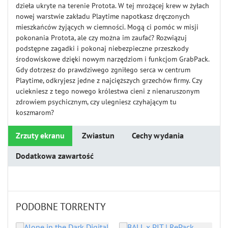
dzieła ukryte na terenie Protota. W tej mrożącej krew w żyłach
nowej warstwie zakładu Playtime napotkasz dręczonych
mieszkańców żyjących w ciemności. Mogą ci pomóc w misji
pokonania Protota, ale czy można im zaufać? Rozwiązuj
podstępne zagadki i pokonaj niebezpieczne przeszkody
środowiskowe dzięki nowym narzędziom i funkcjom GrabPack.
Gdy dotrzesz do prawdziwego zgniłego serca w centrum
Playtime, odkryjesz jedne z najcięższych grzechów firmy. Czy
uciekniesz z tego nowego królestwa cieni z nienaruszonym
zdrowiem psychicznym, czy ulegniesz czyhającym tu
koszmarom?
Zrzuty ekranu
Zwiastun
Cechy wydania
Dodatkowa zawartość
PODOBNE TORRENTY